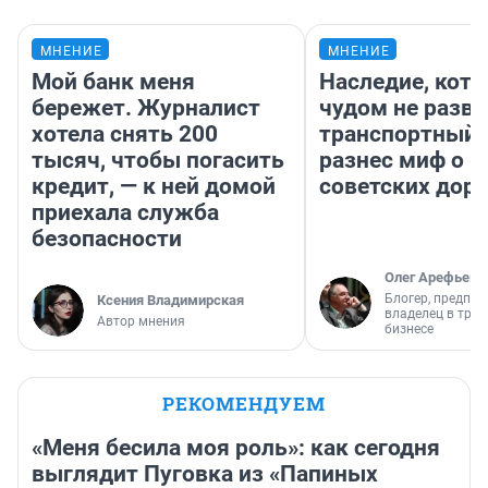
МНЕНИЕ
МНЕНИЕ
Мой банк меня
Наследие, кото
бережет. Журналист
чудом не разва
хотела снять 200
транспортный 
тысяч, чтобы погасить
разнес миф о 
кредит, — к ней домой
советских доро
приехала служба
безопасности
Олег Арефьев
Блогер, предпри
Ксения Владимирская
владелец в тра
Автор мнения
бизнесе
РЕКОМЕНДУЕМ
«Меня бесила моя роль»: как сегодня
выглядит Пуговка из «Папиных