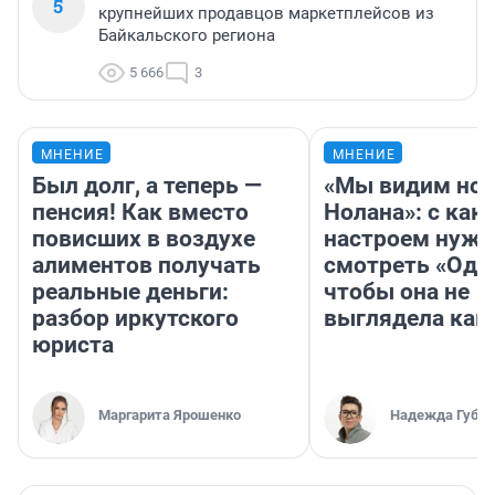
5
крупнейших продавцов маркетплейсов из
Байкальского региона
5 666
3
МНЕНИЕ
МНЕНИЕ
Был долг, а теперь —
«Мы видим нов
пенсия! Как вместо
Нолана»: с как
повисших в воздухе
настроем нужн
алиментов получать
смотреть «Оди
реальные деньги:
чтобы она не
разбор иркутского
выглядела как
юриста
Маргарита Ярошенко
Надежда Губар