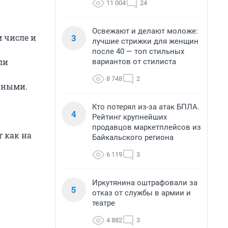
11 004
24
Освежают и делают моложе:
3
м числе и
лучшие стрижки для женщин
после 40 — топ стильных
ли
вариантов от стилиста
8 748
2
нными.
Кто потерял из-за атак БПЛА.
4
Рейтинг крупнейших
продавцов маркетплейсов из
т как на
Байкальского региона
6 119
3
Иркутянина оштрафовали за
5
отказ от службы в армии и
театре
4 882
3