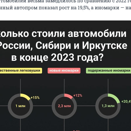
томобилей весьма замедлилось по сравнению с 2022 г
нный автопром показал рост на 19,5%, а иномарки — на 