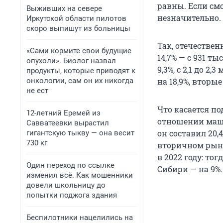
равны. Если см
Выживших на севере
незначительно.
Иркутской области пилотов
скоро выпишут из больницы
Так, отечествен
«Сами кормите свои будущие
14,7% — с 931 т
опухоли». Биолог назвал
9,3%, с 2,1 до 2
продукты, которые приводят к
онкологии, сам он их никогда
на 18,9%, вторые
не ест
Что касается п
12-летний Еремей из
отношении маши
Савватеевки вырастил
он составил 20,
гигантскую тыкву — она весит
730 кг
вторичном рынке
в 2022 году: то
Один переход по ссылке
Сибири — на 9%.
изменил всё. Как мошенники
довели школьницу до
попытки поджога здания
Беспилотники нацелились на