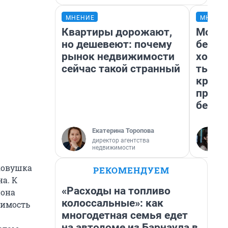
МНЕНИЕ
МНЕНИ
Квартиры дорожают,
Мой б
но дешевеют: почему
береж
рынок недвижимости
хотел
сейчас такой странный
тысяч
креди
приех
безоп
Екатерина Торопова
директор агентства
недвижимости
гковушка
РЕКОМЕНДУЕМ
а. К
«Расходы на топливо
иона
колоссальные»: как
оимость
многодетная семья едет
на автодоме из Барнаула в