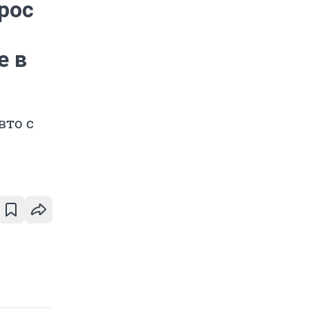
рос
е в
вто с