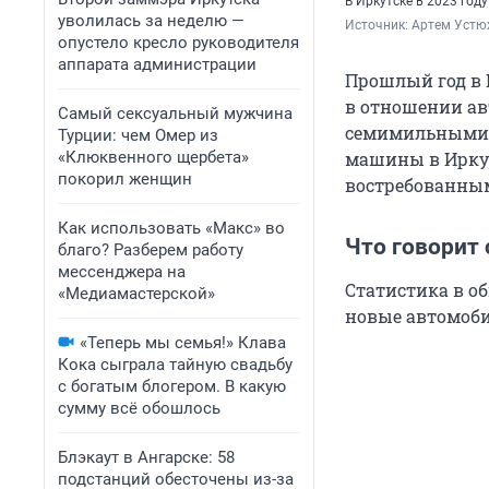
В Иркутске в 2023 год
уволилась за неделю —
Источник: 
Артем Устю
опустело кресло руководителя
аппарата администрации
Прошлый год в И
в отношении ав
Самый сексуальный мужчина
семимильными
Турции: чем Омер из
«Клюквенного щербета»
машины в Иркут
покорил женщин
востребованным
Как использовать «Макс» во
Что говорит 
благо? Разберем работу
мессенджера на
Статистика в об
«Медиамастерской»
новые автомоби
«Теперь мы семья!» Клава
Кока сыграла тайную свадьбу
с богатым блогером. В какую
сумму всё обошлось
Блэкаут в Ангарске: 58
подстанций обесточены из-за