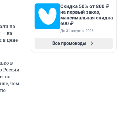
Скидка 50% от 800 ₽
на первый заказ,
максимальная скидка
600 ₽
жали на
До 31 августа, 2026
и — на
и в цене
Все промокоды
лько в
о России
ны на
ыше, чем
 по