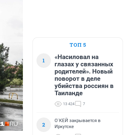
ТОП 5
«Насиловал на
1
глазах у связанных
родителей». Новый
поворот в деле
убийства россиян в
Таиланде
13 424
7
О`КЕЙ закрывается в
2
Иркутске