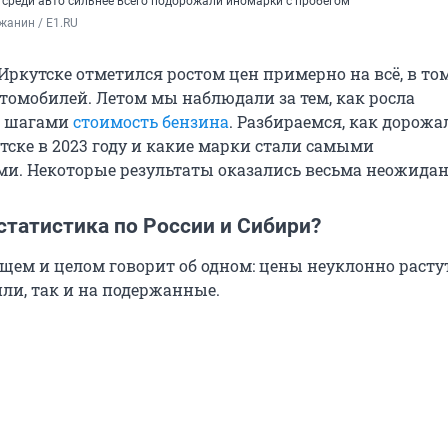
у среди авто сильнее всего подорожали иномарки с пробегом
жанин / E1.RU
ркутске отметился ростом цен примерно на всё, в то
томобилей. Летом мы наблюдали за тем, как росла
 шагами
стоимость бензина
. Разбираемся, как дорожа
ске в 2023 году и какие марки стали самыми
и. Некоторые результаты оказались весьма неожида
статистика по России и Сибири?
щем и целом говорит об одном: цены неуклонно расту
ли, так и на подержанные.