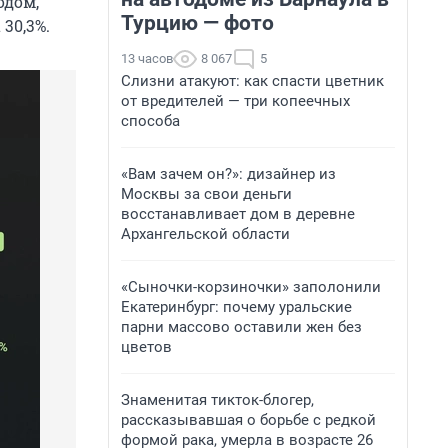
одом,
Турцию — фото
30,3%.
13 часов
8 067
5
Слизни атакуют: как спасти цветник
от вредителей — три копеечных
способа
«Вам зачем он?»: дизайнер из
Москвы за свои деньги
восстанавливает дом в деревне
Архангельской области
«Сыночки-корзиночки» заполонили
Екатеринбург: почему уральские
парни массово оставили жен без
цветов
Знаменитая тикток-блогер,
рассказывавшая о борьбе с редкой
формой рака, умерла в возрасте 26