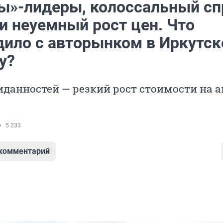
ы»-лидеры, колоссальный сп
и неуемный рост цен. Что
дило с авторынком в Иркутск
у?
данностей — резкий рост стоимости на а
5 233
 комментарий