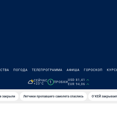
СТВА
ПОГОДА
ТЕЛЕПРОГРАММА
АФИША
ГОРОСКОП
КУРС
USD 81,41
СЕЙЧАС
1
ПРОБКИ
+23°C
EUR 94,06
е закрыли
Летчики пропавшего самолета спаслись
О`КЕЙ закрывает