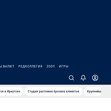
Ы ВАЛЮТ
РЕДКОЛЛЕГИЯ
ZODY
ИГРЫ
ся в Иркутске
Студия растяжки бросила клиентов
Крупнейшие про