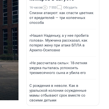
16 часов
7 553
Обсудить
Слизни атакуют: как спасти цветник
от вредителей — три копеечных
способа
«Нашел Наденьку, а у нее пробита
голова». Мужчина рассказал, как
потерял жену при атаке БПЛА в
Архипо-Осиповке
«Не рассчитала силы»: 18-летняя
ужурка пыталась успокоить
трехмесячного сына и убила его
С рождения в неволе. Как в
уральской колонии осужденные
мамы отбывают срок вместе со
своими детьми