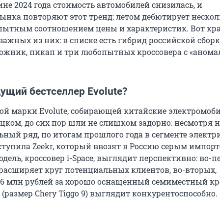
не 2024 года стоимость автомобилей снизилась, и
ынка повторяют этот тренд: летом дебютирует нескол
пытным соотношением цены и характеристик. Вот кр
важных из них: в списке есть гибрид российской сборк
жник, пикап и три любопытных кроссовера с «аном
дущий бестселлер Evolute?
кой марки Evolute, собирающей китайские электромоб
цком, до сих пор шли не слишком задорно: несмотря 
ный ряд, по итогам прошлого года в сегменте электр
тупила Zeekr, который ввозят в Россию серым импорт
дель, кроссовер i-Space, выглядит перспективно: во-п
о расширяет круг потенциальных клиентов, во-вторых,
,36 млн рублей за хорошо оснащенный семиместный кр
(размер Chery Tiggo 9) выглядит конкурентоспособно.