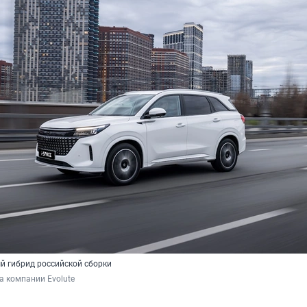
вый гибрид российской сборки
а компании Evolute