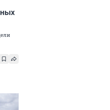
вных
дели