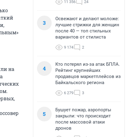
11 356
24
ько
аткий
Освежают и делают моложе:
3
и,
лучшие стрижки для женщин
после 40 — топ стильных
альным»
вариантов от стилиста
9 174
2
Кто потерял из-за атак БПЛА.
4
или на
Рейтинг крупнейших
на
продавцов маркетплейсов из
Байкальского региона
ических
ом.
6 279
3
ервых,
Бушует пожар, аэропорты
оссовер
5
закрыли: что происходит
после массовой атаки
дронов