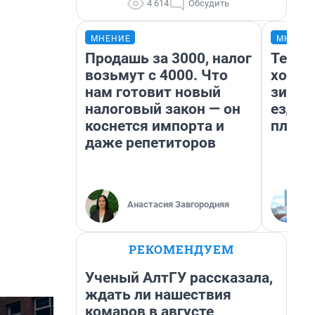
4 614
Обсудить
МНЕНИЕ
МНЕНИ
Продашь за 3000, налог
Тепло
возьмут с 4000. Что
холод
нам готовит новый
зимой
налоговый закон — он
ездит
коснется импорта и
плюсы
даже репетиторов
Анастасия Завгородняя
РЕКОМЕНДУЕМ
Ученый АлтГУ рассказала,
ждать ли нашествия
комаров в августе