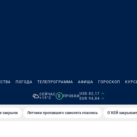
СТВА
ПОГОДА
ТЕЛЕПРОГРАММА
АФИША
ГОРОСКОП
КУРС
USD 82,17
СЕЙЧАС
0
ПРОБКИ
+19°C
EUR 94,84
е закрыли
Летчики пропавшего самолета спаслись
О`КЕЙ закрывает