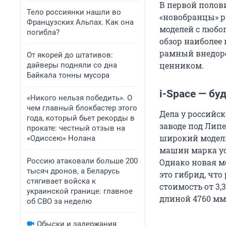
В первой полови
Тело россиянки нашли во
«новобранцы» р
Французских Альпах. Как она
моделей с любо
погибла?
обзор наиболее 
рамный внедоро
От якорей до штативов:
ценником.
дайверы подняли со дна
Байкала тонны мусора
i-Space — бу
«Никого нельзя победить». О
чем главный блокбастер этого
Дела у российс
года, который бьет рекорды в
заводе под Липе
прокате: честный отзыв на
широкий модель
«Одиссею» Нолана
машин марка ус
Россию атаковали больше 200
Однако новая мо
тысяч дронов, а Беларусь
это гибрид, чт
стягивает войска к
стоимость от 3
украинской границе: главное
длиной 4760 мм 
об СВО за неделю
Обыски и задержания