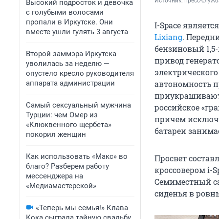
Источник: 
пресс-служб
Высокий подросток и девочка
с голубыми волосами
пропали в Иркутске. Они
I-Space являет
вместе ушли гулять 3 августа
Lixiang
. Передн
бензиновый 1,5-
Второй заммэра Иркутска
привод генерато
уволилась за неделю —
электрического
опустело кресло руководителя
аппарата администрации
автономность п
приукрашивают 
Самый сексуальный мужчина
российское «гр
Турции: чем Омер из
причем исключи
«Клюквенного щербета»
батареи занимае
покорил женщин
Как использовать «Макс» во
Просвет состав
благо? Разберем работу
кроссовером i-S
мессенджера на
Семиместный с
«Медиамастерской»
сиденья в ровн
«Теперь мы семья!» Клава
Кока сыграла тайную свадьбу