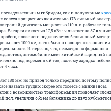
а компании Evolute
ся последовательным гибридом, как и популярные
крос
ие колеса вращает исключительно 178-сильный электр
литровый двигатель мощностью 110 л. с. работает толь
ра. Батареи емкостью 17,5 кВт · ч хватает на 87 км чис
 пробега, после чего подключается бензиновый мотор:
ревышает 1000 км, хотя обычно паспортные значения
реальность. Интересно, что, несмотря на формально
ажданство», автомобиль имеет китайский зарядный пор
тельно под переменный ток, поэтому зарядка небол
т 4 часа.
ляет 180 мм, но привод только передний, поэтому пол
pace назвать трудно: скорее это помесь с минивэном.
алон с возможностью трансформации позволяет слож
ый пол, увеличив объем багажника до двух кубометров