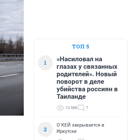
ТОП 5
«Насиловал на
1
глазах у связанных
родителей». Новый
поворот в деле
убийства россиян в
Таиланде
13 588
7
О`КЕЙ закрывается в
2
Иркутске