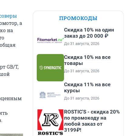
соверы
ПРОМОКОДЫ
омотор, а
Скидка 10% на один
ко на
заказ до 20 000 ₽
то
До 31 августа, 2026
 общая
Скидка 10% на все
товары
т GB/T,
До 31 августа, 2026
ьшой
Скидка 11% на все
курсы
ноценным
До 31 августа, 2026
ROSTIC'S - скидка 20%
ить
по промокоду на
.
любой заказ от
3199₽!