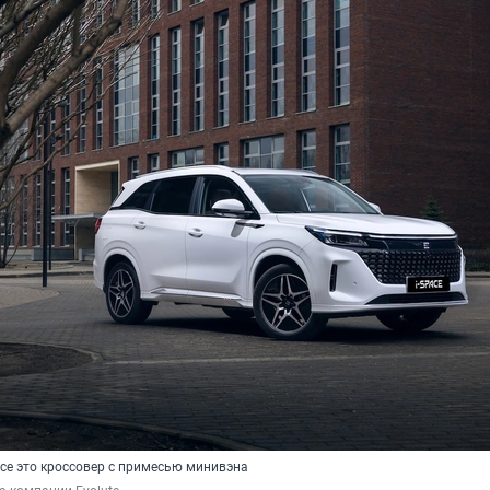
ace это кроссовер с примесью минивэна