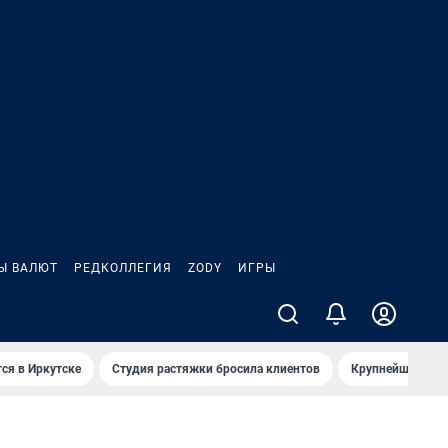
Ы ВАЛЮТ
РЕДКОЛЛЕГИЯ
ZODY
ИГРЫ
ся в Иркутске
Студия растяжки бросила клиентов
Крупнейшие про