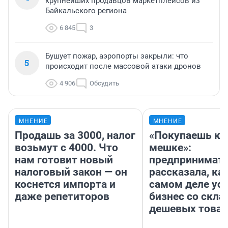
крупнейших продавцов маркетплейсов из
Байкальского региона
6 845
3
Бушует пожар, аэропорты закрыли: что
5
происходит после массовой атаки дронов
4 906
Обсудить
МНЕНИЕ
МНЕНИЕ
Продашь за 3000, налог
«Покупаешь ко
возьмут с 4000. Что
мешке»:
нам готовит новый
предпринимат
налоговый закон — он
рассказала, как
коснется импорта и
самом деле ус
даже репетиторов
бизнес со скл
дешевых това