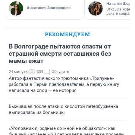
Наталья Шорох
Анастасия Завгородняя
Открыла кофейн
деньги соцразв
РЕКОМЕНДУЕМ
В Волгограде пытаются спасти от
страшной смерти оставшихся без
мамы ежат
24 минуты
334
Обсудить
Автор фантастического трехтомника «Трилунье»
работала в Перми преподавателем, а первую книгу
написала на спор — ее история
Выжившая после атаки с кислотой петербурженка
выписалась из больницы
«Уголовник я, родные со мной не общаются»: как
бывший «афганец» 30 лет живет в землянке посреди