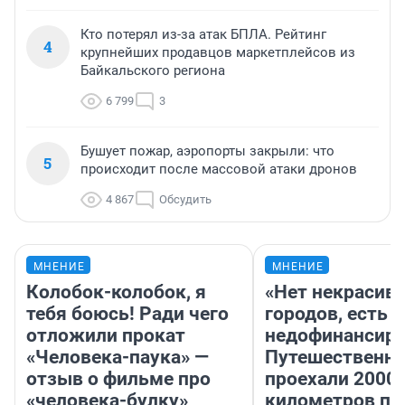
Кто потерял из-за атак БПЛА. Рейтинг
4
крупнейших продавцов маркетплейсов из
Байкальского региона
6 799
3
Бушует пожар, аэропорты закрыли: что
5
происходит после массовой атаки дронов
4 867
Обсудить
МНЕНИЕ
МНЕНИЕ
Колобок-колобок, я
«Нет некрасив
тебя боюсь! Ради чего
городов, есть
отложили прокат
недофинансиро
«Человека-паука» —
Путешественн
отзыв о фильме про
проехали 2000
«человека-булку»
километров по 