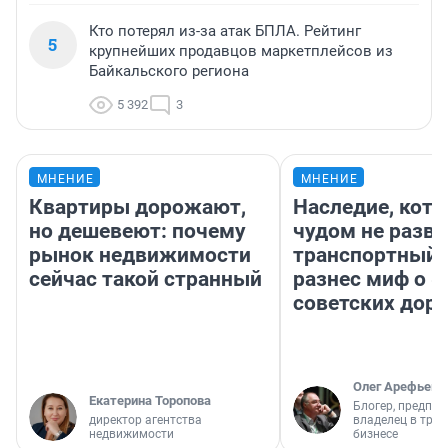
Кто потерял из-за атак БПЛА. Рейтинг
5
крупнейших продавцов маркетплейсов из
Байкальского региона
5 392
3
МНЕНИЕ
МНЕНИЕ
Квартиры дорожают,
Наследие, кото
но дешевеют: почему
чудом не разва
рынок недвижимости
транспортный 
сейчас такой странный
разнес миф о 
советских доро
Олег Арефьев
Екатерина Торопова
Блогер, предпри
директор агентства
владелец в тра
недвижимости
бизнесе