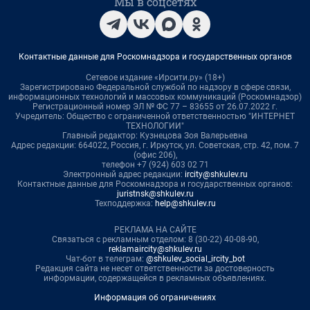
Мы в соцсетях
Контактные данные для Роскомнадзора и государственных органов
Сетевое издание «Ирсити.ру» (18+)
Зарегистрировано Федеральной службой по надзору в сфере связи,
информационных технологий и массовых коммуникаций (Роскомнадзор)
Регистрационный номер ЭЛ № ФС 77 – 83655 от 26.07.2022 г.
Учредитель: Общество с ограниченной ответственностью "ИНТЕРНЕТ
ТЕХНОЛОГИИ"
Главный редактор: Кузнецова Зоя Валерьевна
Адрес редакции: 664022, Россия, г. Иркутск, ул. Советская, стр. 42, пом. 7
(офис 206),
телефон +7 (924) 603 02 71
Электронный адрес редакции:
ircity@shkulev.ru
Контактные данные для Роскомнадзора и государственных органов:
juristnsk@shkulev.ru
Техподдержка:
help@shkulev.ru
РЕКЛАМА НА САЙТЕ
Связаться с рекламным отделом: 8 (30-22) 40-08-90,
reklamaircity@shkulev.ru
Чат-бот в телеграм:
@shkulev_social_ircity_bot
Редакция сайта не несет ответственности за достоверность
информации, содержащейся в рекламных объявлениях.
Информация об ограничениях