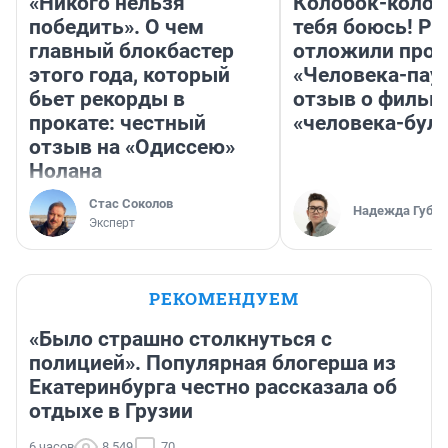
«Никого нельзя
Колобок-колобо
победить». О чем
тебя боюсь! Ра
главный блокбастер
отложили прок
этого года, который
«Человека-пау
бьет рекорды в
отзыв о фильм
прокате: честный
«человека-бул
отзыв на «Одиссею»
Нолана
Стас Соколов
Надежда Губар
Эксперт
РЕКОМЕНДУЕМ
«Было страшно столкнуться с
полицией». Популярная блогерша из
Екатеринбурга честно рассказала об
отдыхе в Грузии
6 часов
8 549
70