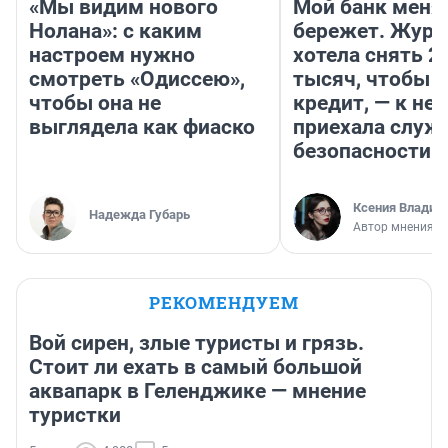
«Мы видим нового
Мой банк меня
Нолана»: с каким
бережет. Журн
настроем нужно
хотела снять 2
смотреть «Одиссею»,
тысяч, чтобы п
чтобы она не
кредит, — к не
выглядела как фиаско
приехала служ
безопасности
Ксения Владим
Надежда Губарь
Автор мнения
РЕКОМЕНДУЕМ
Вой сирен, злые туристы и грязь.
Стоит ли ехать в самый большой
аквапарк в Геленджике — мнение
туристки