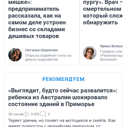
мешке»:
пургу». Врач — 
предприниматель
смертельном д
рассказала, как на
который слож
самом деле устроен
обнаружить
бизнес со складами
дешевых товаров
Ирина Волкова
Наталья Шорохова
Главврач клини
Открыла кофейную точку на
«Реабилитация 
деньги соцразвития
Волковой»
РЕКОМЕНДУЕМ
«Выглядит, будто сейчас развалится»:
ребенка из Австралии шокировало
состояние зданий в Приморье
20 часов
9 852
3
Теряет зрение, но гоняет на мотоцикле и скейте. Как
живет подросток с редчайшим диагнозом, от