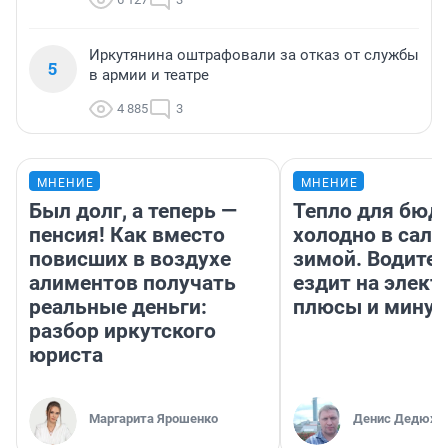
Иркутянина оштрафовали за отказ от службы
5
в армии и театре
4 885
3
МНЕНИЕ
МНЕНИЕ
Был долг, а теперь —
Тепло для бюд
пенсия! Как вместо
холодно в сало
повисших в воздухе
зимой. Водител
алиментов получать
ездит на элект
реальные деньги:
плюсы и мину
разбор иркутского
юриста
Маргарита Ярошенко
Денис Дедюхи