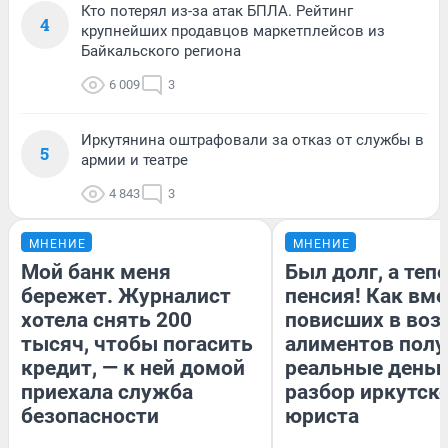
Кто потерял из-за атак БПЛА. Рейтинг
4
крупнейших продавцов маркетплейсов из
Байкальского региона
6 009
3
Иркутянина оштрафовали за отказ от службы в
5
армии и театре
4 843
3
МНЕНИЕ
МНЕНИЕ
Мой банк меня
Был долг, а теп
бережет. Журналист
пенсия! Как вм
хотела снять 200
повисших в воз
тысяч, чтобы погасить
алиментов полу
кредит, — к ней домой
реальные деньг
приехала служба
разбор иркутск
безопасности
юриста