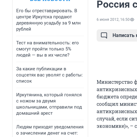
Россия с
Его бы отреставрировать. В
центре Иркутска продают
6 июня 2012, 16:50
деревянную усадьбу за 9 млн
рублей
Написать
Тест на внимательность: его
смогут пройти только 5%
людей — вы в их числе?
За какие публикации в
соцсетях вас уволят с работы:
список
Министерство ф
антикризисных 
Иркутянина, который гонялся
бюджета опреде
с ножом за двумя
сообщил минист
школьницами, отправили под
антикризисных 
домашний арест
случай, если си
экономике)», –
Людям приходят уведомления
о зачислении денег на счет: