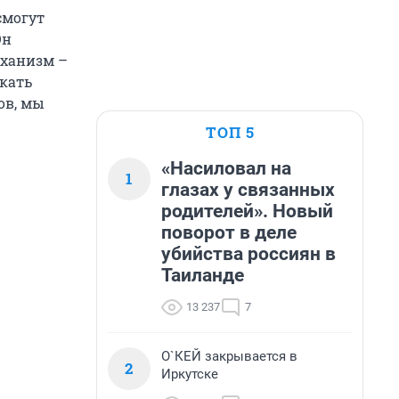
смогут
Он
еханизм –
икать
ов, мы
ТОП 5
«Насиловал на
1
глазах у связанных
родителей». Новый
поворот в деле
убийства россиян в
Таиланде
13 237
7
О`КЕЙ закрывается в
2
Иркутске