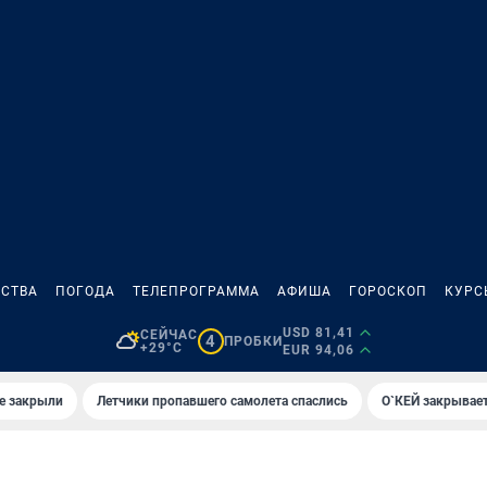
СТВА
ПОГОДА
ТЕЛЕПРОГРАММА
АФИША
ГОРОСКОП
КУРС
USD 81,41
СЕЙЧАС
4
ПРОБКИ
+29°C
EUR 94,06
е закрыли
Летчики пропавшего самолета спаслись
О`КЕЙ закрывает