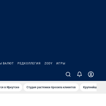
Ы ВАЛЮТ
РЕДКОЛЛЕГИЯ
ZODY
ИГРЫ
ся в Иркутске
Студия растяжки бросила клиентов
Крупнейшие про