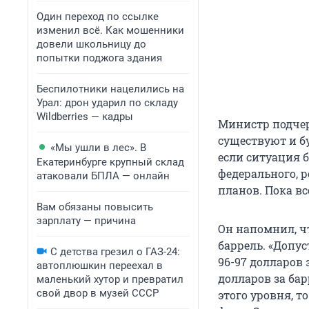
Один переход по ссылке
изменил всё. Как мошенники
довели школьницу до
попытки поджога здания
Беспилотники нацелились на
Урал: дрон ударил по складу
Wildberries — кадры
Министр подчер
существуют и б
«Мы ушли в лес». В
если ситуация 
Екатеринбурге крупный склад
федерального, 
атаковали БПЛА — онлайн
планов. Пока вс
Вам обязаны повысить
зарплату — причина
Он напомнил, чт
баррель. «Допус
С детства грезил о ГАЗ-24:
96-97 долларов з
автоплюшкин переехал в
долларов за бар
маленький хутор и превратил
свой двор в музей СССР
этого уровня, т