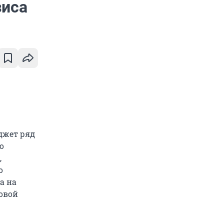
зиса
джет ряд
о
,
о
а на
ровой