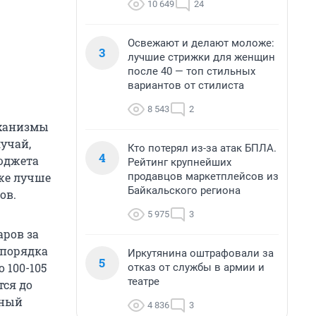
10 649
24
Освежают и делают моложе:
3
лучшие стрижки для женщин
после 40 — топ стильных
вариантов от стилиста
8 543
2
еханизмы
учай,
Кто потерял из-за атак БПЛА.
4
бюджета
Рейтинг крупнейших
продавцов маркетплейсов из
аже лучше
Байкальского региона
ов.
5 975
3
аров за
 порядка
Иркутянина оштрафовали за
5
о 100-105
отказ от службы в армии и
театре
тся до
вный
4 836
3