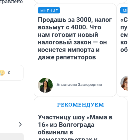
аправлено
МНЕНИЕ
МНЕНИ
Продашь за 3000, налог
«Спут
возьмут с 4000. Что
пургу»
нам готовит новый
смерт
налоговый закон — он
котор
коснется импорта и
обнар
даже репетиторов
0
Анастасия Завгородняя
РЕКОМЕНДУЕМ
Участницу шоу «Мама в
16» из Волгограда
обвинили в
домогательствах к