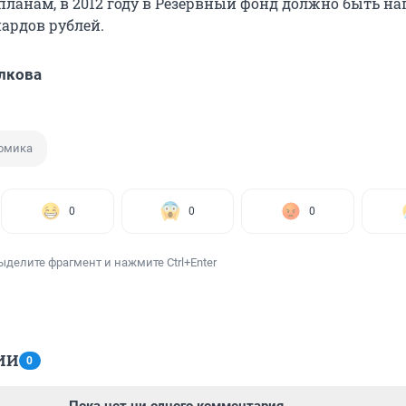
 планам, в 2012 году в Резервный фонд должно быть н
иардов рублей.
лкова
омика
0
0
0
ыделите фрагмент и нажмите Ctrl+Enter
ИИ
0