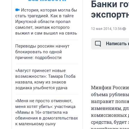
Банки г
История, которая могла бы
экспорт
стать трагедией. Как в тайге
Иркутской области пропал
самолет, экипаж которого
12 мая 2014, 13:56
выжил и сам вышел на связь
Написать
Переводы россиян начнут
блокировать по одной
причине: подробности
«Август принесет новые
возможности»: Тамара Глоба
назвала, кому из знаков
Минфин России 
зодиака улыбнется удача
объема рублевы
«Меня не просто отменяют,
направит полож
меня хотят убить»: участница
изменениям, для
«Мамы в 16» ответила на
комиссионных д
обвинения в домогательствах
средства, буде
к маленькому сыну
российских ком