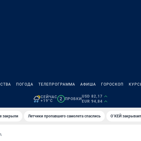
СТВА
ПОГОДА
ТЕЛЕПРОГРАММА
АФИША
ГОРОСКОП
КУРС
USD 82,17
СЕЙЧАС
2
ПРОБКИ
+19°C
EUR 94,84
е закрыли
Летчики пропавшего самолета спаслись
О`КЕЙ закрывает
А