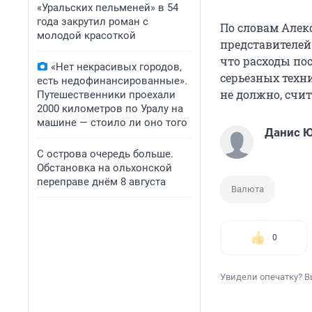
«Уральских пельменей» в 54
года закрутил роман с
По словам Алек
молодой красоткой
представителей
что расходы по
«Нет некрасивых городов,
серьезных техн
есть недофинансированные».
не должно, счи
Путешественники проехали
2000 километров по Уралу на
машине — стоило ли оно того
Данис 
С острова очередь больше.
Обстановка на ольхонской
переправе днём 8 августа
Валюта
0
Увидели опечатку? В