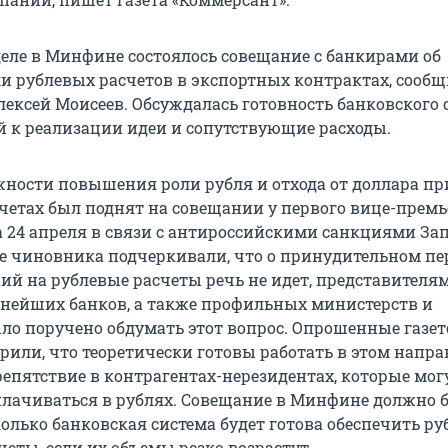
еле в Минфине состоялось совещание с банкирами об
и рублевых расчетов в экспортных контрактах, сооб
ексей Моисеев. Обсуждалась готовность банковского 
 к реализации идеи и сопутствующие расходы.
жности повышения роли рубля и отхода от доллара пр
четах был поднят на совещании у первого вице-премь
 24 апреля в связи с антироссийскими санкциями Зап
те чиновника подчеркивали, что о принудительном пе
ий на рублевые расчеты речь не идет, представителя
нейших банков, а также профильных министерств и
ло поручено обдумать этот вопрос. Опрошенные газет
рили, что теоретически готовы работать в этом напра
репятствие в контрагентах-нерезидентах, которые мог
сплачиваться в рублях. Совещание в Минфине должно 
колько банковская система будет готова обеспечить р
еты, если их объемы резко возрастут.