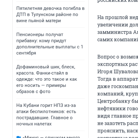
Пятилетняя девочка погибла в
ДТП в Тулунском районе по
На прошлой нед
вине пьяной матери
увеличении дол
замминистра Ал
Пенсионеры получат
самих компаний
прибавку: кому придут
дополнительные выплаты с 1
сентября
Вопрос о возмо
экспортных рас
Дофаминовый шик, блеск,
Игоря Шувалова
красота. Фанки-стайл в
Тогда в аппара
одежде: что это такое и как
его носить — примеры
даже госкомпан
образов с фото
компаний, круп
Центробанку бы
На Кубани горит НПЗ из-за
нефтяники гово
атаки беспилотников: есть
видя главное п
пострадавшие. Главное о
не захотеть ра
ночных налетах
прояснить, нас
экспортные расч
«Минус — слишком много