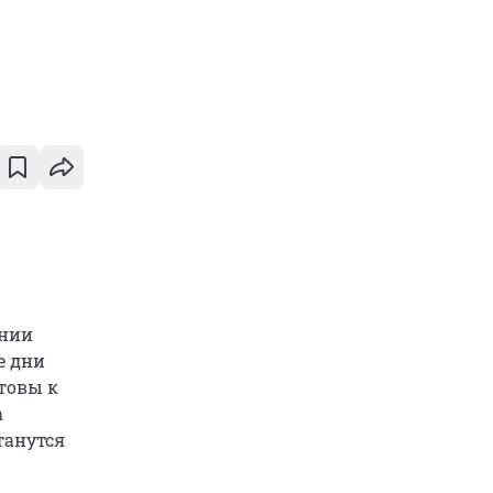
ении
е дни
товы к
а
танутся