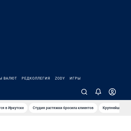
Ы ВАЛЮТ
РЕДКОЛЛЕГИЯ
ZODY
ИГРЫ
ся в Иркутске
Студия растяжки бросила клиентов
Крупнейшие про