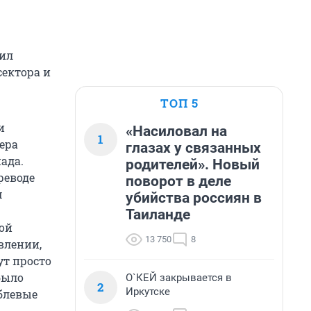
щил
сектора и
ТОП 5
и
«Насиловал на
1
ера
глазах у связанных
ада.
родителей». Новый
реводе
поворот в деле
м
убийства россиян в
Таиланде
ой
13 750
8
влении,
ут просто
было
О`КЕЙ закрывается в
2
Иркутске
ублевые