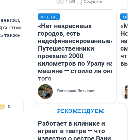
4 693
Обсудить
и
МНЕНИЕ
МНЕНИ
заявлял,
«Нет некрасивых
«Мы в
При этом
городов, есть
Нолан
ь также
недофинансированные».
настр
Путешественники
смотр
проехали 2000
чтобы
километров по Уралу на
выгля
машине — стоило ли оно
того
Екатерина Литкевич
0
РЕКОМЕНДУЕМ
Работает в клинике и
играет в театре — что
известно о сестре Вани