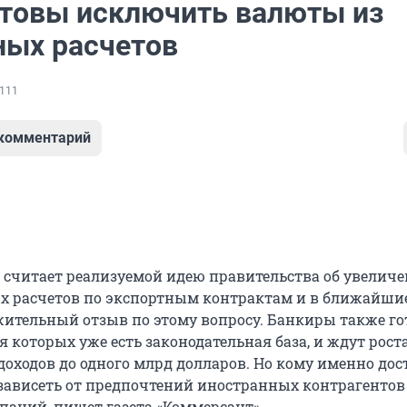
отовы исключить валюты из
ных расчетов
111
 комментарий
считает реализуемой идею правительства об увелич
х расчетов по экспортным контрактам и в ближайши
ительный отзыв по этому вопросу. Банкиры также го
 которых уже есть законодательная база, и ждут рост
оходов до одного млрд долларов. Но кому именно дос
т зависеть от предпочтений иностранных контрагентов
паний, пишет газета «Коммерсант».