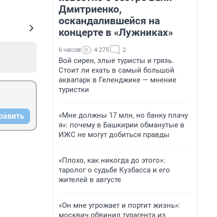
Дмитриенко,
оскандалившейся на
концерте в «Лужниках»
6 часов
4 275
2
Вой сирен, злые туристы и грязь.
Стоит ли ехать в самый большой
аквапарк в Геленджике — мнение
туристки
«Мне должны 17 млн, но банку плачу
равить
я»: почему в Башкирии обманутые в
ИЖС не могут добиться правды
«Плохо, как никогда до этого»:
таролог о судьбе Кузбасса и его
жителей в августе
«Он мне угрожает и портит жизнь»:
москвич обвинил турагента из