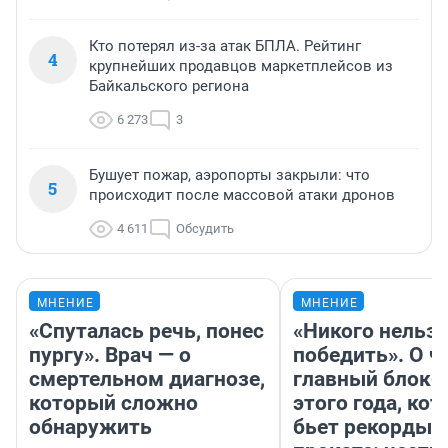
Кто потерял из-за атак БПЛА. Рейтинг
4
крупнейших продавцов маркетплейсов из
Байкальского региона
6 273
3
Бушует пожар, аэропорты закрыли: что
5
происходит после массовой атаки дронов
4 611
Обсудить
МНЕНИЕ
МНЕНИЕ
«Спуталась речь, понес
«Никого нельз
пургу». Врач — о
победить». О ч
смертельном диагнозе,
главный блокб
который сложно
этого года, ко
обнаружить
бьет рекорды 