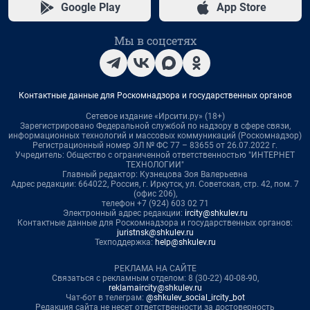
Google Play
App Store
Мы в соцсетях
Контактные данные для Роскомнадзора и государственных органов
Сетевое издание «Ирсити.ру» (18+)
Зарегистрировано Федеральной службой по надзору в сфере связи,
информационных технологий и массовых коммуникаций (Роскомнадзор)
Регистрационный номер ЭЛ № ФС 77 – 83655 от 26.07.2022 г.
Учредитель: Общество с ограниченной ответственностью "ИНТЕРНЕТ
ТЕХНОЛОГИИ"
Главный редактор: Кузнецова Зоя Валерьевна
Адрес редакции: 664022, Россия, г. Иркутск, ул. Советская, стр. 42, пом. 7
(офис 206),
телефон +7 (924) 603 02 71
Электронный адрес редакции:
ircity@shkulev.ru
Контактные данные для Роскомнадзора и государственных органов:
juristnsk@shkulev.ru
Техподдержка:
help@shkulev.ru
РЕКЛАМА НА САЙТЕ
Связаться с рекламным отделом: 8 (30-22) 40-08-90,
reklamaircity@shkulev.ru
Чат-бот в телеграм:
@shkulev_social_ircity_bot
Редакция сайта не несет ответственности за достоверность