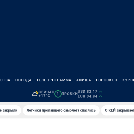
СТВА
ПОГОДА
ТЕЛЕПРОГРАММА
АФИША
ГОРОСКОП
КУРС
USD 82,17
СЕЙЧАС
1
ПРОБКИ
+17°C
EUR 94,84
е закрыли
Летчики пропавшего самолета спаслись
О`КЕЙ закрывает