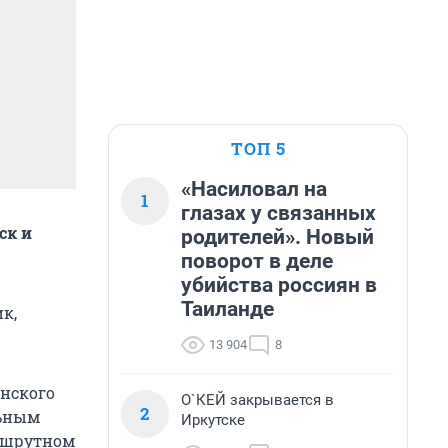
ТОП 5
«Насиловал на
1
глазах у связанных
ск и
родителей». Новый
поворот в деле
убийства россиян в
Таиланде
к,
13 904
8
онского
О`КЕЙ закрывается в
2
льным
Иркутске
аршрутном