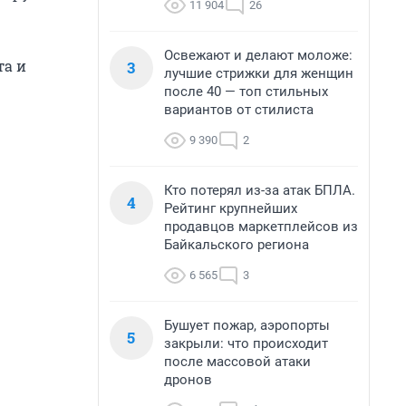
11 904
26
Освежают и делают моложе:
та и
3
лучшие стрижки для женщин
после 40 — топ стильных
вариантов от стилиста
9 390
2
Кто потерял из-за атак БПЛА.
4
Рейтинг крупнейших
продавцов маркетплейсов из
Байкальского региона
6 565
3
Бушует пожар, аэропорты
5
закрыли: что происходит
после массовой атаки
дронов