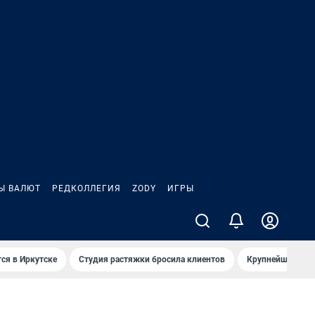
Ы ВАЛЮТ
РЕДКОЛЛЕГИЯ
ZODY
ИГРЫ
ся в Иркутске
Студия растяжки бросила клиентов
Крупнейшие про