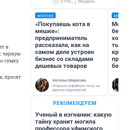
4 774
Обсудить
МНЕНИЕ
МНЕНИ
«Покупаешь кота в
Мой б
мешке»:
береж
предприниматель
хотел
рассказала, как на
тысяч
ет в
самом деле устроен
креди
, черную
бизнес со складами
приех
ю сумку.
дешевых товаров
безоп
а, просят
Наталья Шорохова
Открыла кофейную точку на
деньги соцразвития
РЕКОМЕНДУЕМ
Ученый в изгнании: какую
тайну хранит могила
профессора уфимского