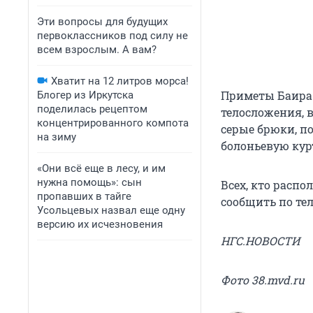
Эти вопросы для будущих
первоклассников под силу не
всем взрослым. А вам?
Хватит на 12 литров морса!
Приметы Баира У
Блогер из Иркутска
поделилась рецептом
телосложения, 
концентрированного компота
серые брюки, п
на зиму
болоньевую кур
«Они всё еще в лесу, и им
нужна помощь»: сын
Всех, кто расп
пропавших в тайге
сообщить по тел
Усольцевых назвал еще одну
версию их исчезновения
НГС.НОВОСТИ
Фото 38.mvd.ru