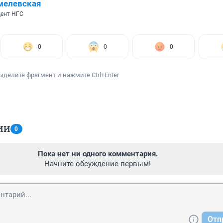
мелевская
ент НГС
0
0
0
ыделите фрагмент и нажмите Ctrl+Enter
ИИ
0
Пока нет ни одного комментария.
Начните обсуждение первым!
Отп