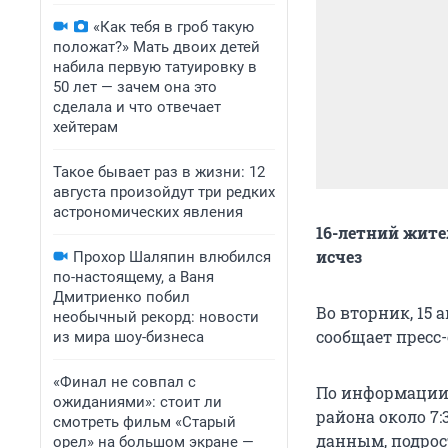
«Как тебя в гроб такую
положат?» Мать двоих детей
набила первую татуировку в
50 лет — зачем она это
сделала и что отвечает
хейтерам
Такое бывает раз в жизни: 12
августа произойдут три редких
астрономических явления
16-летний жите
исчез
Прохор Шаляпин влюбился
по-настоящему, а Ваня
Дмитриенко побил
Во вторник, 15 
необычный рекорд: новости
сообщает пресс
из мира шоу-бизнеса
«Финал не совпал с
По информации 
ожиданиями»: стоит ли
района около 7
смотреть фильм «Старый
данным, подрос
орел» на большом экране —