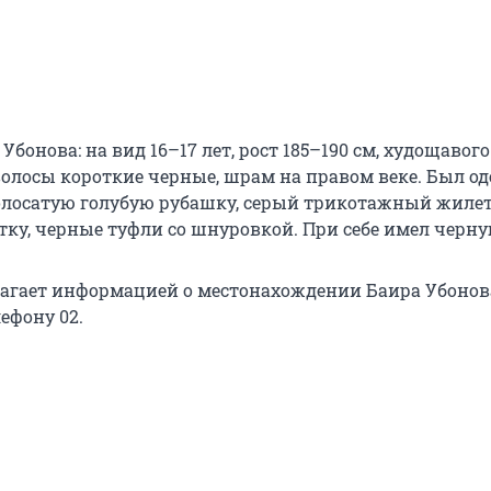
бонова: на вид 16–17 лет, рост 185–190 см, худощавого
волосы короткие черные, шрам на правом веке. Был од
олосатую голубую рубашку, серый трикотажный жилет
тку, черные туфли со шнуровкой. При себе имел черну
олагает информацией о местонахождении Баира Убонов
ефону 02.