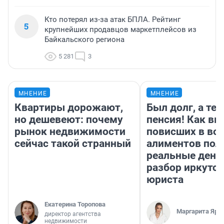
Кто потерял из-за атак БПЛА. Рейтинг
5
крупнейших продавцов маркетплейсов из
Байкальского региона
5 281
3
МНЕНИЕ
МНЕНИЕ
Квартиры дорожают,
Был долг, а те
но дешевеют: почему
пенсия! Как вм
рынок недвижимости
повисших в во
сейчас такой странный
алиментов пол
реальные день
разбор иркутск
юриста
Екатерина Торопова
Маргарита Яро
директор агентства
недвижимости