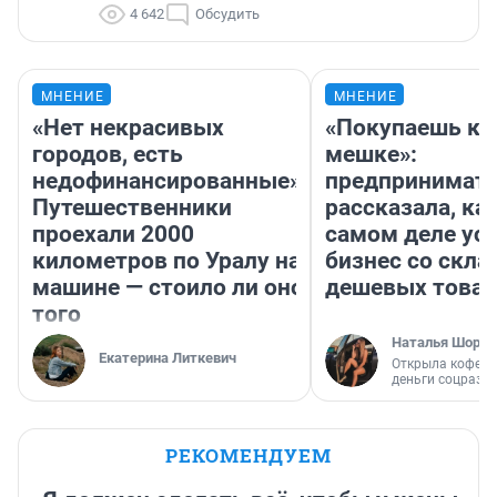
4 642
Обсудить
МНЕНИЕ
МНЕНИЕ
«Нет некрасивых
«Покупаешь ко
городов, есть
мешке»:
недофинансированные».
предпринимат
Путешественники
рассказала, как
проехали 2000
самом деле ус
километров по Уралу на
бизнес со скл
машине — стоило ли оно
дешевых това
того
Наталья Шорох
Екатерина Литкевич
Открыла кофейн
деньги соцразв
РЕКОМЕНДУЕМ