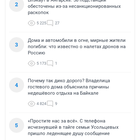
Блэкаут в Ангарске: 58 подстанций
2
обесточены из-за несанкционированных
раскопок
5 225
27
Дома и автомобили в огне, мирные жители
3
погибли: что известно о налетах дронов на
Россию
5 173
1
Почему так дико дорого? Владелица
4
гостевого дома объяснила причины
недешёвого отдыха на Байкале
4 824
9
«Простите нас за всё». С телефона
5
исчезнувшей в тайге семьи Усольцевых
пришло леденящее душу сообщение