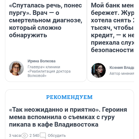
«Спуталась речь, понес
Мой банк меня
пургу». Врач — о
бережет. Журн
смертельном диагнозе,
хотела снять 2
который сложно
тысяч, чтобы п
обнаружить
кредит, — к не
приехала служ
безопасности
Ирина Волкова
Главврач клиники
Ксения Владим
«Реабилитация доктора
Автор мнения
Волковой»
РЕКОМЕНДУЕМ
«Так неожиданно и приятно». Героиня
мема вспомнила о съемках с гуру
пикапа в кафе Владивостока
3 часа
2 540
Обсудить