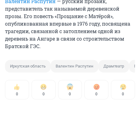
Валентин Распутин
— русский прозаик,
представитель так называемой деревенской
прозы. Его повесть «Прощание с Матёрой»,
опубликованная впервые в 1976 году, посвящена
трагедии, связанной с затоплением одной из
деревень на Ангаре в связи со строительством
Братской ГЭС.
Иркутская область
Валентин Распутин
Драмтеатр
Пр
0
0
0
0
0