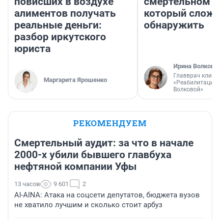
повисших в воздухе
смертельном д
алиментов получать
который слож
реальные деньги:
обнаружить
разбор иркутского
юриста
Ирина Волкова
Главврач клини
Маргарита Ярошенко
«Реабилитация 
Волковой»
РЕКОМЕНДУЕМ
Смертельный аудит: за что в начале
2000-х убили бывшего главбуха
нефтяной компании Уфы
13 часов
9 601
2
AI-AINA: Атака на соцсети депутатов, бюджета вузов
не хватило лучшим и сколько стоит арбуз