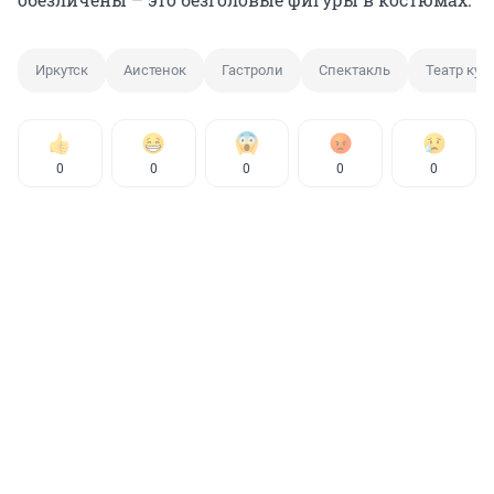
Иркутск
Аистенок
Гастроли
Спектакль
Театр кук
0
0
0
0
0