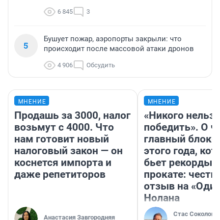
6 845
3
Бушует пожар, аэропорты закрыли: что
5
происходит после массовой атаки дронов
4 906
Обсудить
МНЕНИЕ
МНЕНИЕ
Продашь за 3000, налог
«Никого нельз
возьмут с 4000. Что
победить». О ч
нам готовит новый
главный блокб
налоговый закон — он
этого года, ко
коснется импорта и
бьет рекорды 
даже репетиторов
прокате: честн
отзыв на «Оди
Нолана
Стас Соколов
Анастасия Завгородняя