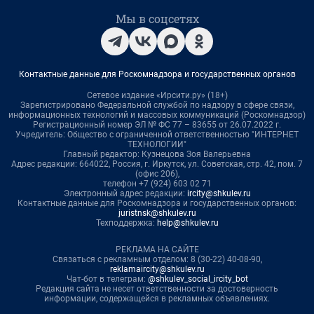
Мы в соцсетях
Контактные данные для Роскомнадзора и государственных органов
Сетевое издание «Ирсити.ру» (18+)
Зарегистрировано Федеральной службой по надзору в сфере связи,
информационных технологий и массовых коммуникаций (Роскомнадзор)
Регистрационный номер ЭЛ № ФС 77 – 83655 от 26.07.2022 г.
Учредитель: Общество с ограниченной ответственностью "ИНТЕРНЕТ
ТЕХНОЛОГИИ"
Главный редактор: Кузнецова Зоя Валерьевна
Адрес редакции: 664022, Россия, г. Иркутск, ул. Советская, стр. 42, пом. 7
(офис 206),
телефон +7 (924) 603 02 71
Электронный адрес редакции:
ircity@shkulev.ru
Контактные данные для Роскомнадзора и государственных органов:
juristnsk@shkulev.ru
Техподдержка:
help@shkulev.ru
РЕКЛАМА НА САЙТЕ
Связаться с рекламным отделом: 8 (30-22) 40-08-90,
reklamaircity@shkulev.ru
Чат-бот в телеграм:
@shkulev_social_ircity_bot
Редакция сайта не несет ответственности за достоверность
информации, содержащейся в рекламных объявлениях.