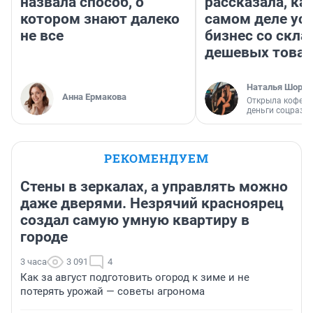
назвала способ, о
рассказала, как
котором знают далеко
самом деле ус
не все
бизнес со скл
дешевых това
Наталья Шорох
Анна Ермакова
Открыла кофейн
деньги соцразв
РЕКОМЕНДУЕМ
Стены в зеркалах, а управлять можно
даже дверями. Незрячий красноярец
создал самую умную квартиру в
городе
3 часа
3 091
4
Как за август подготовить огород к зиме и не
потерять урожай — советы агронома