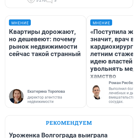
5 216
3
МНЕНИЕ
МНЕНИЕ
Квартиры дорожают,
«Поступила жа
но дешевеют: почему
значит, врач в
рынок недвижимости
кардиохирург с
сейчас такой странный
летним стажем
идею властей
увольнять мед
хамство
Роман Рисберг
Выполнил более
Екатерина Торопова
лечебных и диа
директор агентства
вмешательств н
недвижимости
сосудах.
РЕКОМЕНДУЕМ
Уроженка Волгограда выиграла