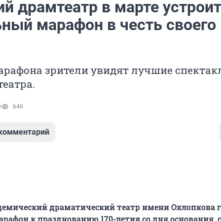
ий драмтеатр в марте устрои
ьный марафон в честь своего 
арафона зрители увидят лучшие спектак
театра.
0
646
 комментарий
демический драматический театр имени Охлопкова 
рафон к празднованию 170-летия со дня основания,