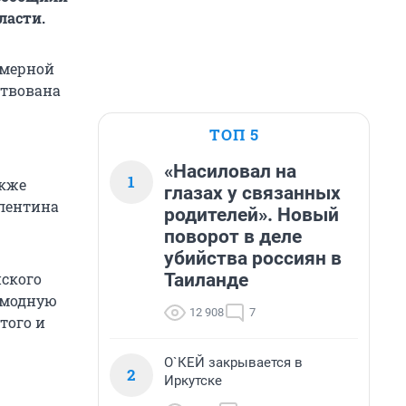
ласти.
амерной
ствована
ТОП 5
«Насиловал на
1
акже
глазах у связанных
алентина
родителей». Новый
поворот в деле
убийства россиян в
Таиланде
ского
ромодную
12 908
7
того и
О`КЕЙ закрывается в
2
Иркутске