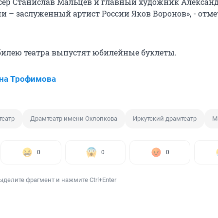
ёр Станислав Мальцев и главный художник Александ
и – заслуженный артист России Яков Воронов», - отме
юбилею театра выпустят юбилейные буклеты.
на Трофимова
театр
Драмтеатр имени Охлопкова
Иркутский драмтеатр
М
0
0
0
ыделите фрагмент и нажмите Ctrl+Enter