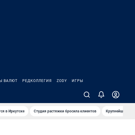
Ы ВАЛЮТ
РЕДКОЛЛЕГИЯ
ZODY
ИГРЫ
ся в Иркутске
Студия растяжки бросила клиентов
Крупнейшие про