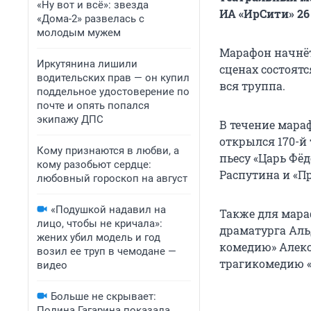
«Ну вот и всё»: звезда
ИА «ИрСити» 26
«Дома-2» развелась с
молодым мужем
Марафон начнёт
Иркутянина лишили
сценах состоятс
водительских прав — он купил
вся труппа.
поддельное удостоверение по
почте и опять попался
экипажу ДПС
В течение мараф
открылся 170-й 
Кому признаются в любви, а
пьесу «Царь Фё
кому разобьют сердце:
Распутина и «П
любовный гороскоп на август
«Подушкой надавил на
Также для мара
лицо, чтобы не кричала»:
драматурга Аль
жених убил модель и год
комедию» Алекс
возил ее труп в чемодане —
трагикомедию «
видео
Больше не скрывает:
Полина Гагарина показала