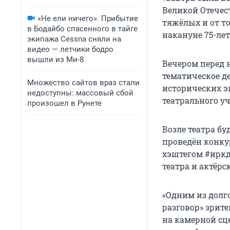
Великой Отечес
«Не ели ничего». Прибытие
тяжёлых и от т
в Бодайбо спасенного в тайге
накануне 75-лет
экипажа Cessna сняли на
видео — летчики бодро
вышли из Ми-8
Вечером перед 
тематическое д
Множество сайтов враз стали
исторических э
недоступны: массовый сбой
театрального у
произошел в Рунете
Возле театра бу
проведён конку
хэштегом #иркд
театра и актёрс
«Одним из долг
разговор» зрит
на камерной сце