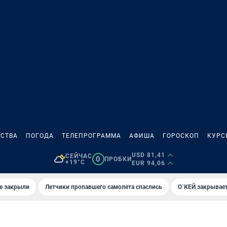
СТВА
ПОГОДА
ТЕЛЕПРОГРАММА
АФИША
ГОРОСКОП
КУРС
USD 81,41
СЕЙЧАС
0
ПРОБКИ
+19°C
EUR 94,06
е закрыли
Летчики пропавшего самолета спаслись
О`КЕЙ закрывает