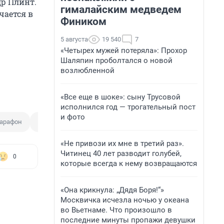
р Плинт.
гималайским медведем
чается в
Фиником
5 августа
19 540
7
«Четырех мужей потеряла»: Прохор
Шаляпин проболтался о новой
возлюбленной
«Все еще в шоке»: сыну Трусовой
исполнился год — трогательный пост
и фото
арафон
Спектакль
Юбилей
«Не привози их мне в третий раз».
Читинец 40 лет разводит голубей,
0
которые всегда к нему возвращаются
«Она крикнула: „Дядя Боря!“»
Москвичка исчезла ночью у океана
во Вьетнаме. Что произошло в
последние минуты пропажи девушки