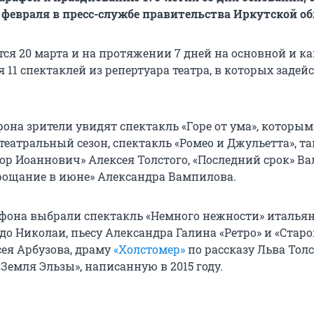
 февраля в пресс-службе правительства Иркутской об
ся 20 марта и на протяжении 7 дней на основной и к
я 11 спектаклей из репертуара театра, в которых задей
она зрители увидят спектакль «Горе от ума», которым
театральный сезон, спектакль «Ромео и Джульетта», т
дор Иоаннович» Алексея Толстого, «Последний срок» В
рощание в июне» Александра Вампилова.
фона выбрали спектакль «Немного нежности» итальян
до Николаи, пьесу Александра Галина «Ретро» и «Ста
ея Арбузова, драму
«Холстомер»
по рассказу Льва Толс
Земля Эльзы», написанную в 2015 году.