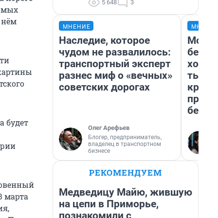
5 648
3
самых
 нём
МНЕНИЕ
МНЕНИ
Наследие, которое
Мой б
чудом не развалилось:
береж
дти
транспортный эксперт
хотел
 картины
разнес миф о «вечных»
тысяч
тского
советских дорогах
креди
приех
безоп
а будет
Олег Арефьев
Блогер, предприниматель,
владелец в транспортном
ории
бизнесе
РЕКОМЕНДУЕМ
ровенный
Медведицу Майю, жившую
3 марта
на цепи в Приморье,
ия,
познакомили с