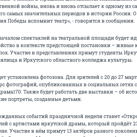
твенной войны, вновь и вновь отсылает к одному из 
ого самых значительных периодов в истории России. О
ия Победы вспомнит театр», - говорится в сообщении.
началом спектаклей на театральной площади будет и
ейство в контексте предстоящей постановки – живые
пох. Участие в представлениях примут студенты Ирку
чилища и Иркутского областного колледжа культуры.
дет установлена фотозона. Для зрителей с 20 до 27 март
рс фотографий, опубликованных в социальных сетях с
рама170. Также будет работать две выставки – об ист
кие портреты, созданные детьми.
ожданных событий праздничной недели станет «Отк
елей с артистами иркутской драмы, который пройдёт 2
не. Участие в нём примут 13 актёров разного поколен