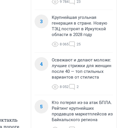
9 784
23
Крупнейшая угольная
3
генерация в стране. Новую
ТЭЦ построят в Иркутской
области в 2028 году
8 065
25
Освежают и делают моложе:
4
лучшие стрижки для женщин
после 40 — топ стильных
вариантов от стилиста
8 052
2
Кто потерял из-за атак БПЛА.
5
Рейтинг крупнейших
продавцов маркетплейсов из
ектакль
Байкальского региона
а пороге