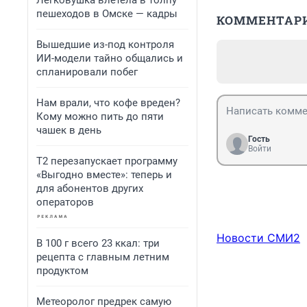
Легковушка влетела в толпу
пешеходов в Омске — кадры
КОММЕНТАР
Вышедшие из-под контроля
ИИ-модели тайно общались и
спланировали побег
Нам врали, что кофе вреден?
Кому можно пить до пяти
чашек в день
Гость
Войти
Т2 перезапускает программу
«Выгодно вместе»: теперь и
для абонентов других
операторов
Новости СМИ2
В 100 г всего 23 ккал: три
рецепта с главным летним
продуктом
Метеоролог предрек самую