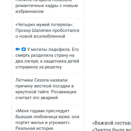
романтичные кадры с новым
избранником
«Четырех мужей потеряла»:
Прохор Шаляпин проболтался
о новой возлюбленной
У могилы педофила. Его
смерть разделила страну на
два лагеря, а защитника детей
отправила за решетку
Летчики Cessna назвали
причину жесткой посадки в
иркутской тайге. Росавиация
считает это аварией
«Меня годами преследует
бывшая любовница мужа: она
«Важной состав
портит жилье и угрожает».
Реальная история
«Завтра была в