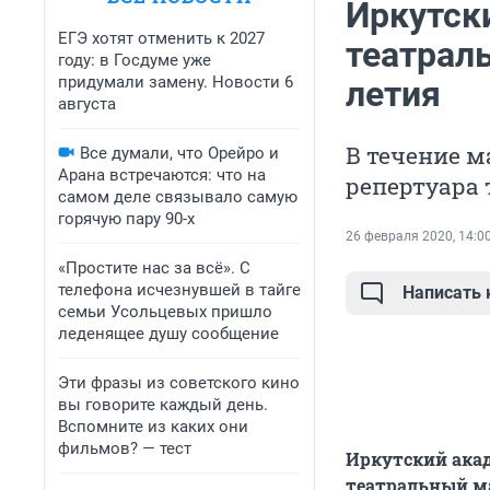
Иркутск
ЕГЭ хотят отменить к 2027
театрал
году: в Госдуме уже
придумали замену. Новости 6
летия
августа
В течение м
Все думали, что Орейро и
Арана встречаются: что на
репертуара 
самом деле связывало самую
горячую пару 90-х
26 февраля 2020, 14:0
«Простите нас за всё». С
телефона исчезнувшей в тайге
Написать
семьи Усольцевых пришло
леденящее душу сообщение
Эти фразы из советского кино
вы говорите каждый день.
Вспомните из каких они
фильмов? — тест
Иркутский ака
театральный ма