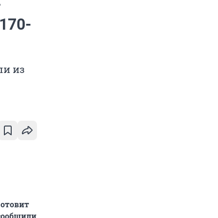
т
170-
ли из
готовит
 сообщили