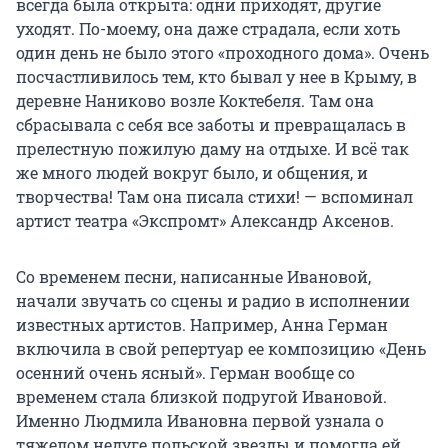
всегда была открыта: одни приходят, другие
уходят. По-моему, она даже страдала, если хоть
один день не было этого «проходного дома». Очень
посчастливилось тем, кто бывал у нее в Крыму, в
деревне Наниково возле Коктебеля. Там она
сбрасывала с себя все заботы и превращалась в
прелестную пожилую даму на отдыхе. И всё так
же много людей вокруг было, и общения, и
творчества! Там она писала стихи! — вспоминал
артист театра «Экспромт» Александр Аксенов.
Со временем песни, написанные Ивановой,
начали звучать со сцены и радио в исполнении
известных артистов. Например, Анна Герман
включила в свой репертуар ее композицию «День
осенний очень ясный». Герман вообще со
временем стала близкой подругой Ивановой.
Именно Людмила Ивановна первой узнала о
тяжелом недуге польской звезды и помогла ей