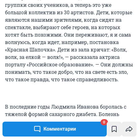
группки своих учеников, а теперь это уже
большой коллектив из 30 артистов. Дети, которые
являются нашими зрителями, когда сидят на
спектакле, выбирают себе героев, на которых
хотят быть похожими. Они переживают, я и сама
волнуюсь, когда идет, например, постановка
«Красная Шапочка». Дети из зала кричат: «Волк,
волк, за елкой — волк!», — рассказала актриса
порталу «Российское образование». — Они должны
понимать, что такое добро, что на свете есть зло,
что такое правда, что такое справедливость.
В последние годы Людмила Иванова боролась с
тяжелой формой сахарного диабета. Болезнь
прогрессировала, и актрисе становилось всё
0
труднее передвигаться без посторонней помощи.
Комментарии
На спектаклях ее можно было увидеть сидящей в