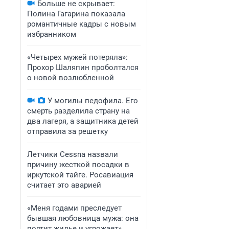
Больше не скрывает:
Полина Гагарина показала
романтичные кадры с новым
избранником
«Четырех мужей потеряла»:
Прохор Шаляпин проболтался
о новой возлюбленной
У могилы педофила. Его
смерть разделила страну на
два лагеря, а защитника детей
отправила за решетку
Летчики Cessna назвали
причину жесткой посадки в
иркутской тайге. Росавиация
считает это аварией
«Меня годами преследует
бывшая любовница мужа: она
портит жилье и угрожает».