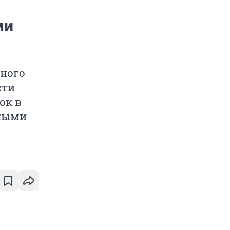
ми
дного
сти
ок в
нными