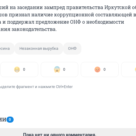
ий на заседании зампред правительства Иркутской о
шов признал наличие коррупционной составляющей в
а и поддержал предложение ОНФ о необходимости
ния законодательства.
есина
Незаконная вырубка
ОНФ
0
0
0
ыделите фрагмент и нажмите Ctrl+Enter
ИИ
0
Пока нет ни одного комментария.