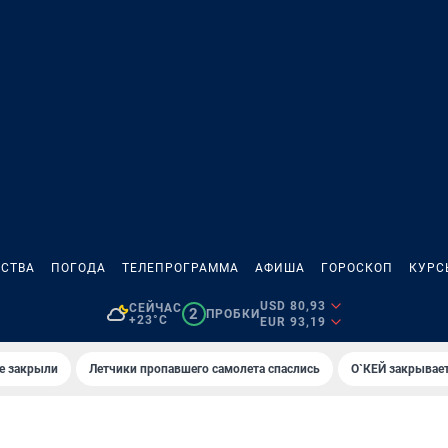
СТВА
ПОГОДА
ТЕЛЕПРОГРАММА
АФИША
ГОРОСКОП
КУРС
USD 80,93
СЕЙЧАС
2
ПРОБКИ
+23°C
EUR 93,19
е закрыли
Летчики пропавшего самолета спаслись
О`КЕЙ закрывает