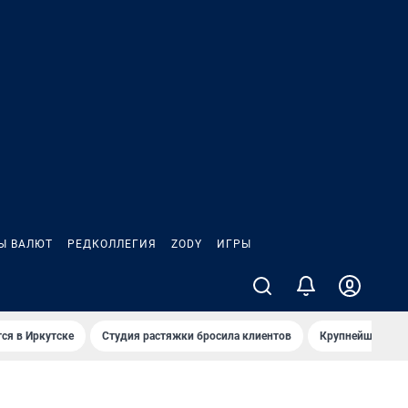
Ы ВАЛЮТ
РЕДКОЛЛЕГИЯ
ZODY
ИГРЫ
ся в Иркутске
Студия растяжки бросила клиентов
Крупнейшие про