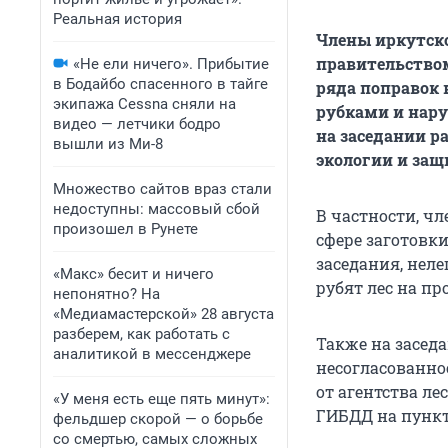
Реальная история
Члены иркутско
правительством
«Не ели ничего». Прибытие
в Бодайбо спасенного в тайге
ряда поправок 
экипажа Cessna сняли на
рубками и нару
видео — летчики бодро
на заседании р
вышли из Ми-8
экологии и защ
Множество сайтов враз стали
недоступны: массовый сбой
В частности, ч
произошел в Рунете
сфере заготовк
заседания, нел
«Макс» бесит и ничего
рубят лес на пр
непонятно? На
«Медиамастерской» 28 августа
разберем, как работать с
Также на заседа
аналитикой в мессенджере
несогласованно
от агентства л
«У меня есть еще пять минут»:
ГИБДД на пункт
фельдшер скорой — о борьбе
со смертью, самых сложных