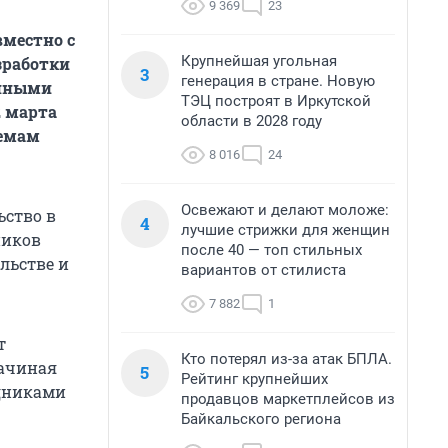
9 369
23
вместно с
Крупнейшая угольная
зработки
3
генерация в стране. Новую
онными
ТЭЦ построят в Иркутской
2 марта
области в 2028 году
лемам
8 016
24
Освежают и делают моложе:
ьство в
4
лучшие стрижки для женщин
ников
после 40 — топ стильных
льстве и
вариантов от стилиста
7 882
1
т
Кто потерял из-за атак БПЛА.
начиная
5
Рейтинг крупнейших
удниками
продавцов маркетплейсов из
Байкальского региона