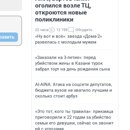
оголился возле ТЦ,
откроются новые
поликлиники
22 часа
12 199
Обсудить
«Ну вот и всё»: звезда «Дома-2»
равить
развелась с молодым мужем
«Заказали на 3-летие»: перед
убийством жены в Казани турок
забрал торт на день рождения сына
AI-AINA: Атака на соцсети депутатов,
бюджета вузов не хватило лучшим и
сколько стоит арбуз
«Это тот, кого ты травила»: прикамца
приговорили к 22 годам за убийство
семьи его девушки, сейчас он звонит
ей с угрозами