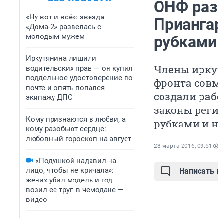
ОНФ раз
«Ну вот и всё»: звезда
Прианга
«Дома-2» развелась с
молодым мужем
рубками
Иркутянина лишили
Члены ирку
водительских прав — он купил
поддельное удостоверение по
фронта совм
почте и опять попался
создали раб
экипажу ДПС
законы реги
Кому признаются в любви, а
рубками и 
кому разобьют сердце:
любовный гороскоп на август
23 марта 2016, 09:51
«Подушкой надавил на
лицо, чтобы не кричала»:
Написать
жених убил модель и год
возил ее труп в чемодане —
видео