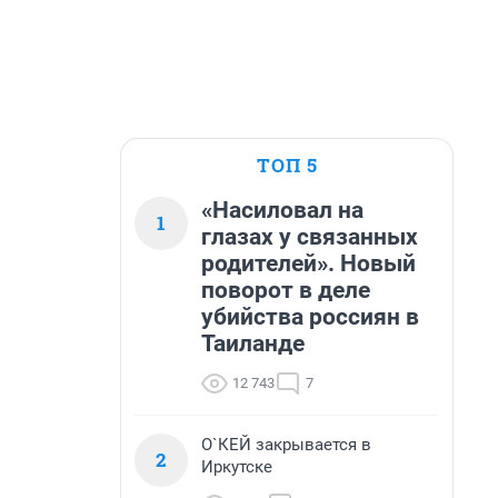
ТОП 5
«Насиловал на
1
глазах у связанных
родителей». Новый
поворот в деле
убийства россиян в
Таиланде
12 743
7
О`КЕЙ закрывается в
2
Иркутске