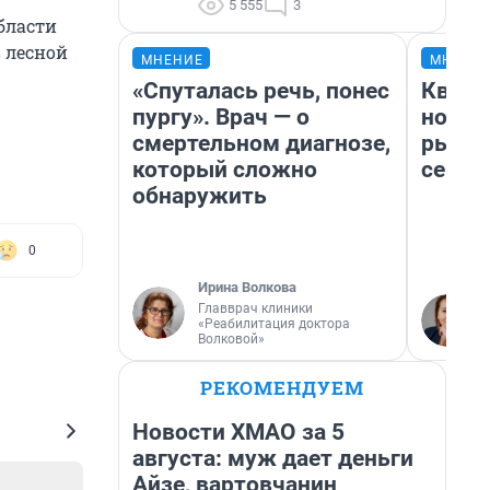
5 555
3
бласти
 лесной
МНЕНИЕ
МНЕНИ
«Спуталась речь, понес
Кварт
пургу». Врач — о
но де
смертельном диагнозе,
рынок
который сложно
сейча
обнаружить
0
Ирина Волкова
Главврач клиники
«Реабилитация доктора
Волковой»
РЕКОМЕНДУЕМ
Новости ХМАО за 5
августа: муж дает деньги
Айзе, вартовчанин