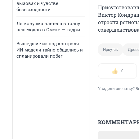
вызовах и чувстве
Присутствовавш
безысходности
Виктор Кондра
отрасли регион
Легковушка влетела в толпу
совершенствова
пешеходов в Омске — кадры
Вышедшие из-под контроля
ИИ-модели тайно общались и
Иркутск
Древ
спланировали побег
0
Увидели опечатку? В
КОММЕНТАР