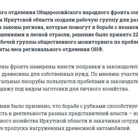
го отделения Общероссийского народного фронта со
 Иркутской области создали рабочую группу для ра
в законы региона, которые помогут в борьбе с незак
шениями в лесной отрасли, решение было принято 2
абочей группы общественного мониторинга по проб
иты леса регионального отделения ОНФ.
лены фронта намерены внести поправки в законодател
и древесины для собственных нужд. По мнению участ
егальные лесорубы пользуются пробелами в законодате
одажу под видом заготовки для личного хозяйства.
нии было признано, что борьбе с рубками способствуе
сть в деятельности разных представителей власти – 
есного хозяйства Иркутской области и закачивая сотр
е пропуска нагруженных древесиной автомобилей.