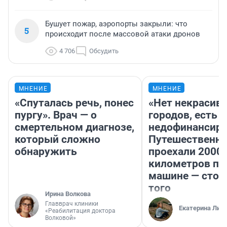
Бушует пожар, аэропорты закрыли: что
5
происходит после массовой атаки дронов
4 706
Обсудить
МНЕНИЕ
МНЕНИЕ
«Спуталась речь, понес
«Нет некрасив
пургу». Врач — о
городов, есть
смертельном диагнозе,
недофинансиро
который сложно
Путешественн
обнаружить
проехали 2000
километров по 
машине — стои
того
Ирина Волкова
Главврач клиники
Екатерина Лит
«Реабилитация доктора
Волковой»