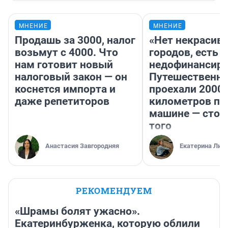
МНЕНИЕ
МНЕНИЕ
Продашь за 3000, налог
«Нет некрасив
возьмут с 4000. Что
городов, есть
нам готовит новый
недофинансиро
налоговый закон — он
Путешественн
коснется импорта и
проехали 2000
даже репетиторов
километров по 
машине — стои
того
Анастасия Завгородняя
Екатерина Лит
РЕКОМЕНДУЕМ
«Шрамы болят ужасно».
Екатеринбурженка, которую облили