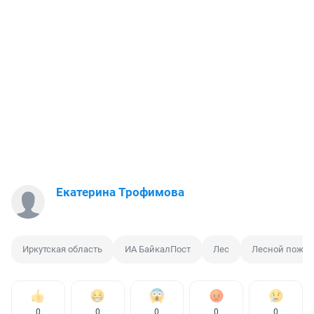
Екатерина Трофимова
Иркутская область
ИА БайкалПост
Лес
Лесной пожар
0
0
0
0
0