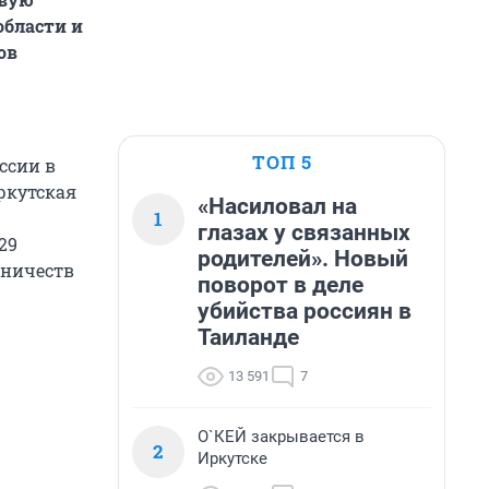
области и
ов
ТОП 5
ссии в
ркутская
«Насиловал на
1
глазах у связанных
29
родителей». Новый
сничеств
поворот в деле
убийства россиян в
Таиланде
13 591
7
О`КЕЙ закрывается в
2
Иркутске