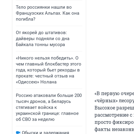
Тело россиянки нашли во
Французских Альпах. Как она
погибла?
От якорей до штативов:
дайверы подняли со дна
Байкала тонны мусора
«Никого нельзя победить». О
чем главный блокбастер этого
года, который бьет рекорды в
прокате: честный отзыв на
«Одиссею» Нолана
«В первую очер
Россию атаковали больше 200
«чёрных» лесор
тысяч дронов, а Беларусь
Высокое разреш
стягивает войска к
украинской границе: главное
рассмотрение с 
об СВО за неделю
просто фиксиро
факты незаконн
Обыски и задержания