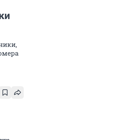
ки
ники,
омера
овую