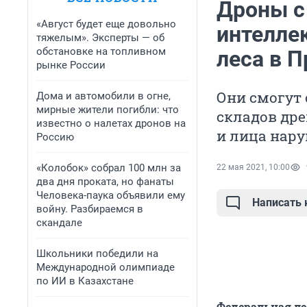
Дроны с
«Август будет еще довольно
интелле
тяжелым». Эксперты — об
обстановке на топливном
леса в П
рынке России
Они смогут 
Дома и автомобили в огне,
мирные жители погибли: что
складов др
известно о налетах дронов на
и лица нару
Россию
«Колобок» собрал 100 млн за
22 мая 2021, 10:00
два дня проката, но фанаты
Человека-паука объявили ему
Написать
войну. Разбираемся в
скандале
Школьники победили на
Международной олимпиаде
по ИИ в Казахстане
Федеральная ле