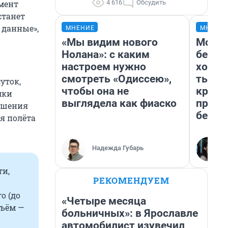
4 616
Обсудить
мент
станет
 данные»,
МНЕНИЕ
МНЕНИ
«Мы видим нового
Мой б
Нолана»: с каким
береж
настроем нужно
хотел
смотреть «Одиссею»,
тысяч
уток,
чтобы она не
креди
мки
выглядела как фиаско
приех
рушения
безоп
я полёта
Надежда Губарь
ти,
РЕКОМЕНДУЕМ
о (до
«Четыре месяца
бъём —
больничных»: в Ярославле
автомобилист изувечил