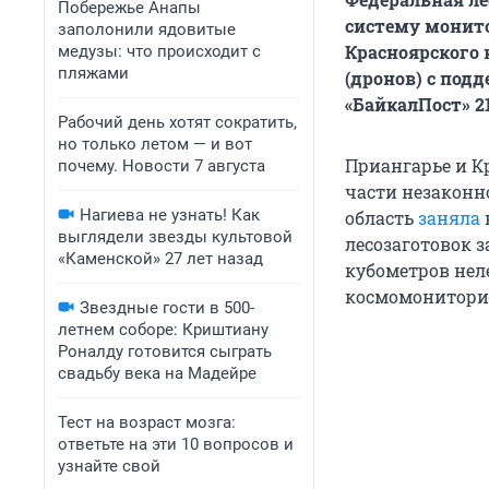
Побережье Анапы
систему монито
заполонили ядовитые
Красноярского
медузы: что происходит с
пляжами
(дронов) с под
«БайкалПост» 2
Рабочий день хотят сократить,
но только летом — и вот
Приангарье и К
почему. Новости 7 августа
части незаконн
Нагиева не узнать! Как
область
заняла
выглядели звезды культовой
лесозаготовок з
«Каменской» 27 лет назад
кубометров нел
космомонитори
Звездные гости в 500-
летнем соборе: Криштиану
Роналду готовится сыграть
свадьбу века на Мадейре
Тест на возраст мозга:
ответьте на эти 10 вопросов и
узнайте свой