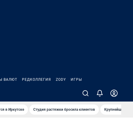
Ы ВАЛЮТ
РЕДКОЛЛЕГИЯ
ZODY
ИГРЫ
ся в Иркутске
Студия растяжки бросила клиентов
Крупнейшие про