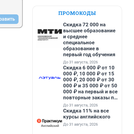
ПРОМОКОДЫ
равить
Скидка 72 000 на
высшее образование
и среднее
специальное
образование в
первый год обучения
До 31 августа, 2026
Скидка 6 000 ₽ от 10
000 ₽, 10 000 ₽ от 15
000 ₽, 20 000 ₽ от 30
000 ₽ и 35 000 ₽ от 50
000 ₽ на первый и все
повторные заказы по
промокоду НАБЕРИ
До 31 августа, 2026
Скидка 11% на все
курсы английского
До 31 августа, 2026