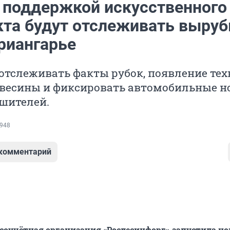
 поддержкой искусственного
кта будут отслеживать выруб
риангарье
отслеживать факты рубок, появление тех
евесины и фиксировать автомобильные н
шителей.
948
 комментарий
соучётная организация «Рослесинфорг» запустила н