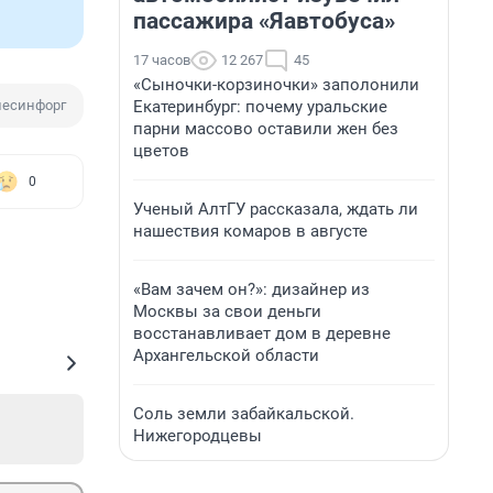
пассажира «Яавтобуса»
17 часов
12 267
45
«Сыночки-корзиночки» заполонили
Екатеринбург: почему уральские
лесинфорг
Рубка леса
парни массово оставили жен без
цветов
0
Ученый АлтГУ рассказала, ждать ли
нашествия комаров в августе
«Вам зачем он?»: дизайнер из
Москвы за свои деньги
восстанавливает дом в деревне
Архангельской области
Соль земли забайкальской.
Нижегородцевы