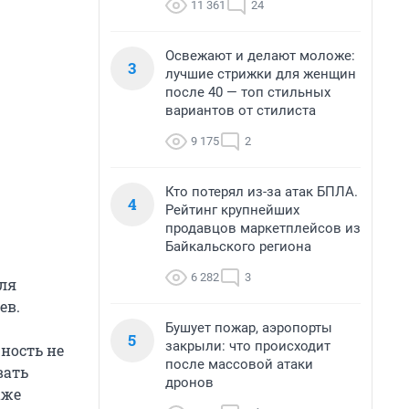
11 361
24
Освежают и делают моложе:
3
лучшие стрижки для женщин
после 40 — топ стильных
вариантов от стилиста
9 175
2
Кто потерял из-за атак БПЛА.
4
Рейтинг крупнейших
продавцов маркетплейсов из
Байкальского региона
6 282
3
ля
ев.
Бушует пожар, аэропорты
5
закрыли: что происходит
ность не
после массовой атаки
вать
дронов
аже