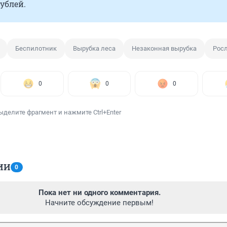
ублей.
Беспилотник
Вырубка леса
Незаконная вырубка
Рос
0
0
0
ыделите фрагмент и нажмите Ctrl+Enter
ИИ
0
Пока нет ни одного комментария.
Начните обсуждение первым!