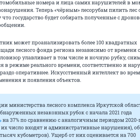
томобильные номера и лица самих нарушителей в мо
онарушения. Теперь «чёрным» лесорубам пилить лес 
 что государство будет собирать полученные с дронов
сообщении.
отник может проанализировать более 100 квадратных
щади лесного фонда региона независимо от времени с
ловизор улавливает в том числе и ночную рубку, сни
я в режиме реального времени, соответственно и на
раздо оперативнее. Искусственный интеллект во врем
менения и появления объектов.
ии министерства лесного комплекса Иркутской облас
бнаруженных незаконных рубок с начала 2021 года
ь
на 37% по сравнению с аналогичным периодом 2020-г
в их число входят и административные нарушения), о
6 тысяч кубометров). Ущерб от них оценивается на 700