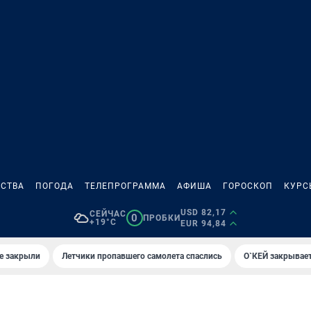
СТВА
ПОГОДА
ТЕЛЕПРОГРАММА
АФИША
ГОРОСКОП
КУРС
USD 82,17
СЕЙЧАС
0
ПРОБКИ
+19°C
EUR 94,84
е закрыли
Летчики пропавшего самолета спаслись
О`КЕЙ закрывает