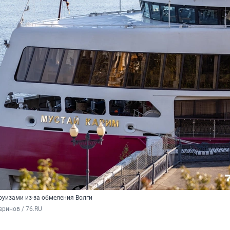
руизами из-за обмеления Волги
ринов / 76.RU