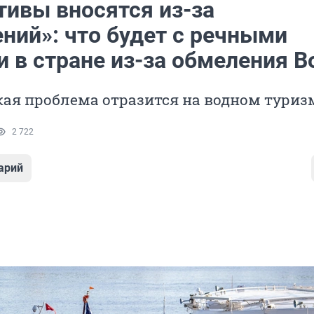
тивы вносятся из-за
ний»: что будет с речными
 в стране из-за обмеления В
ая проблема отразится на водном туриз
2 722
арий