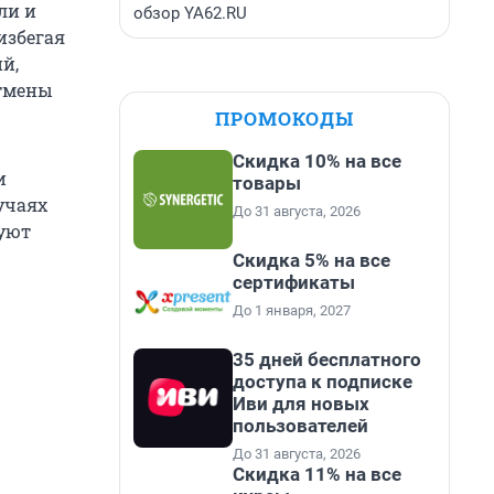
ли и
обзор YA62.RU
избегая
й,
отмены
ПРОМОКОДЫ
Скидка 10% на все
и
товары
учаях
До 31 августа, 2026
буют
Скидка 5% на все
сертификаты
До 1 января, 2027
35 дней бесплатного
доступа к подписке
Иви для новых
пользователей
До 31 августа, 2026
Скидка 11% на все