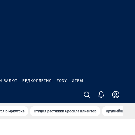
Ы ВАЛЮТ
РЕДКОЛЛЕГИЯ
ZODY
ИГРЫ
ся в Иркутске
Студия растяжки бросила клиентов
Крупнейшие про