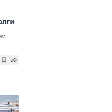
олги
ме