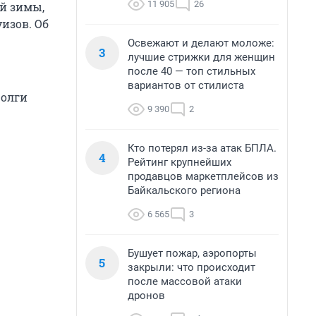
11 905
26
й зимы,
изов. Об
Освежают и делают моложе:
3
лучшие стрижки для женщин
после 40 — топ стильных
вариантов от стилиста
Волги
9 390
2
Кто потерял из-за атак БПЛА.
4
Рейтинг крупнейших
продавцов маркетплейсов из
Байкальского региона
6 565
3
Бушует пожар, аэропорты
5
закрыли: что происходит
после массовой атаки
дронов