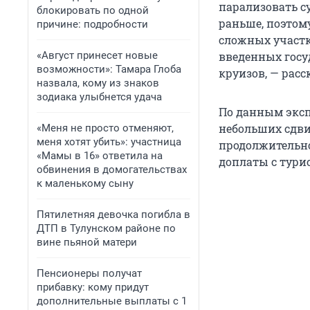
парализовать су
блокировать по одной
раньше, поэтом
причине: подробности
сложных участк
«Август принесет новые
введенных госу
возможности»: Тамара Глоба
круизов, — рас
назвала, кому из знаков
зодиака улыбнется удача
По данным эксп
небольших сдви
«Меня не просто отменяют,
меня хотят убить»: участница
продолжительно
«Мамы в 16» ответила на
доплаты с турис
обвинения в домогательствах
к маленькому сыну
Пятилетняя девочка погибла в
ДТП в Тулунском районе по
вине пьяной матери
Пенсионеры получат
прибавку: кому придут
дополнительные выплаты с 1