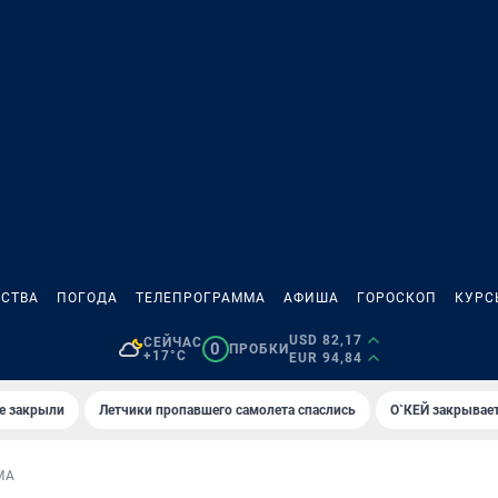
СТВА
ПОГОДА
ТЕЛЕПРОГРАММА
АФИША
ГОРОСКОП
КУРС
USD 82,17
СЕЙЧАС
0
ПРОБКИ
+17°C
EUR 94,84
е закрыли
Летчики пропавшего самолета спаслись
О`КЕЙ закрывает
МА