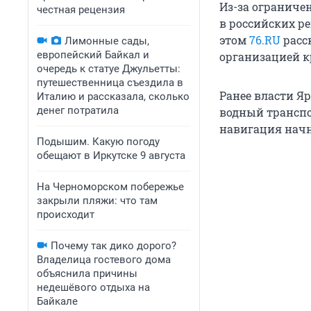
Из-за ограниче
честная рецензия
в российских р
этом
76.RU
расс
Лимонные сады,
европейский Байкал и
организацией к
очередь к статуе Джульетты:
путешественница съездила в
Ранее власти Я
Италию и рассказала, сколько
денег потратила
водный транспо
навигация начне
Подышим. Какую погоду
обещают в Иркутске 9 августа
На Черноморском побережье
закрыли пляжи: что там
происходит
Почему так дико дорого?
Владелица гостевого дома
объяснила причины
недешёвого отдыха на
Байкале