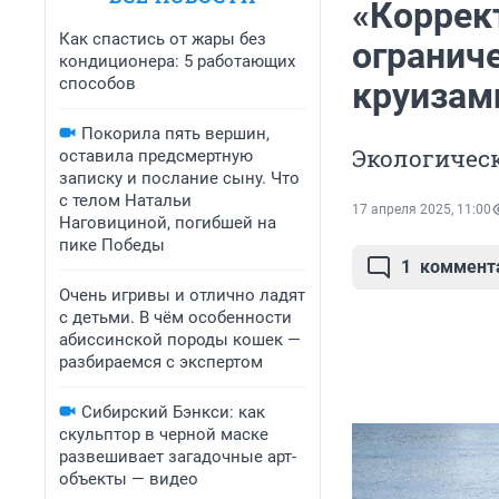
«Коррек
Как спастись от жары без
ограниче
кондиционера: 5 работающих
способов
круизами
Покорила пять вершин,
Экологическ
оставила предсмертную
записку и послание сыну. Что
с телом Натальи
17 апреля 2025, 11:00
Наговициной, погибшей на
пике Победы
1
коммент
Очень игривы и отлично ладят
с детьми. В чём особенности
абиссинской породы кошек —
разбираемся с экспертом
Сибирский Бэнкси: как
скульптор в черной маске
развешивает загадочные арт-
объекты — видео