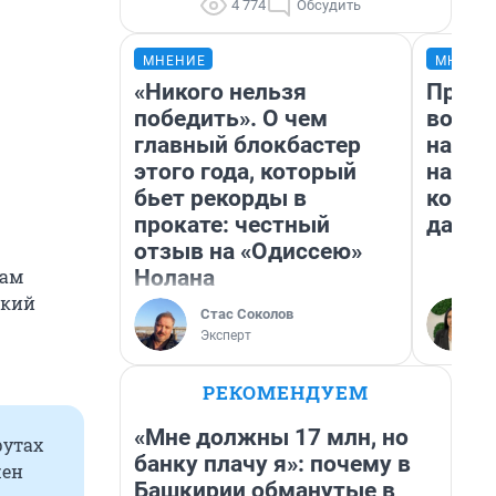
4 774
Обсудить
МНЕНИЕ
МНЕНИ
«Никого нельзя
Прода
победить». О чем
возьм
главный блокбастер
нам г
этого года, который
налог
бьет рекорды в
косне
прокате: честный
даже 
отзыв на «Одиссею»
Нолана
там
цкий
Стас Соколов
Эксперт
РЕКОМЕНДУЕМ
«Мне должны 17 млн, но
рутах
банку плачу я»: почему в
жен
Башкирии обманутые в