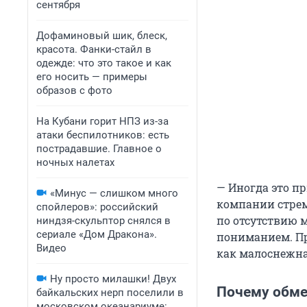
сентября
Дофаминовый шик, блеск,
красота. Фанки-стайл в
одежде: что это такое и как
его носить — примеры
образов с фото
На Кубани горит НПЗ из-за
атаки беспилотников: есть
пострадавшие. Главное о
ночных налетах
— Иногда это п
«Минус — слишком много
компании стрем
спойлеров»: российский
по отсутствию 
ниндзя-скульптор снялся в
сериале «Дом Дракона».
пониманием. П
Видео
как малоснежна
Ну просто милашки! Двух
Почему обме
байкальских нерп поселили в
московском океанариуме: