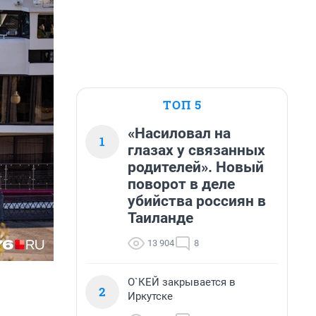
ТОП 5
«Насиловал на
1
глазах у связанных
родителей». Новый
поворот в деле
убийства россиян в
Таиланде
13 904
8
О`КЕЙ закрывается в
2
Иркутске