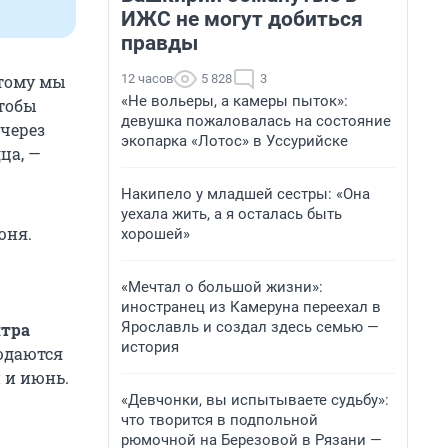
ИЖС не могут добиться
правды
12 часов
5 828
3
этому мы
«Не вольеры, а камеры пыток»:
чтобы
девушка пожаловалась на состояние
 через
экопарка «Лотос» в Уссурийске
ца, —
Накипело у младшей сестры: «Она
уехала жить, а я осталась быть
юня.
хорошей»
«Мечтал о большой жизни»:
иностранец из Камеруна переехал в
Ярославль и создал здесь семью —
нтра
история
людаются
 и июнь.
«Девчонки, вы испытываете судьбу»:
что творится в подпольной
рюмочной на Березовой в Рязани —