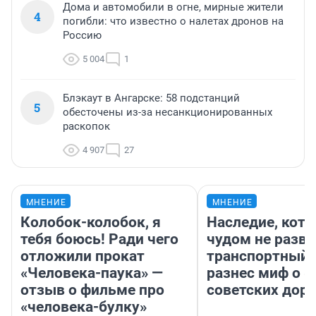
Дома и автомобили в огне, мирные жители
4
погибли: что известно о налетах дронов на
Россию
5 004
1
Блэкаут в Ангарске: 58 подстанций
5
обесточены из-за несанкционированных
раскопок
4 907
27
МНЕНИЕ
МНЕНИЕ
Колобок-колобок, я
Наследие, кото
тебя боюсь! Ради чего
чудом не разва
отложили прокат
транспортный 
«Человека-паука» —
разнес миф о 
отзыв о фильме про
советских доро
«человека-булку»