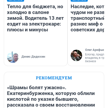
Тепло для бюджета, но
Наследие, кото
холодно в салоне
чудом не разва
зимой. Водитель 13 лет
транспортный 
ездит на электрокаре:
разнес миф о 
плюсы и минусы
советских доро
Олег Арефьев
Блогер, предпри
Денис Дедюхин
владелец в тра
бизнесе
РЕКОМЕНДУЕМ
«Шрамы болят ужасно».
Екатеринбурженка, которую облили
кислотой по указке бывшего,
рассказала о своем восстановлении