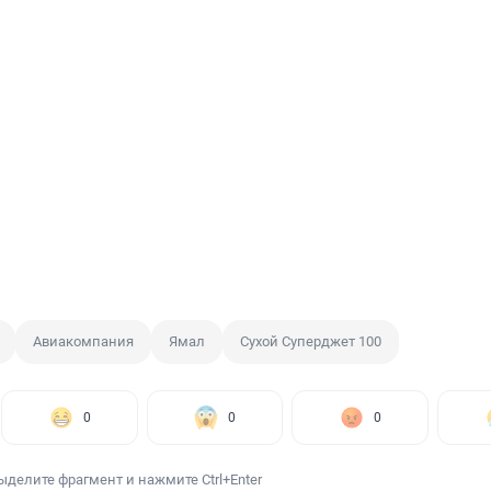
Авиакомпания
Ямал
Сухой Суперджет 100
0
0
0
ыделите фрагмент и нажмите Ctrl+Enter