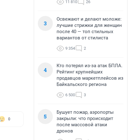
11 810
26
Освежают и делают моложе:
3
лучшие стрижки для женщин
после 40 — топ стильных
вариантов от стилиста
9 354
2
Кто потерял из-за атак БПЛА.
4
Рейтинг крупнейших
продавцов маркетплейсов из
Байкальского региона
6 500
3
Бушует пожар, аэропорты
5
закрыли: что происходит
0
после массовой атаки
дронов