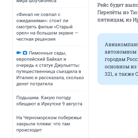
мира шоу-бизнеса
Рейс будет выпол
Перелёты из Тю
«Финал не совпал с
пятницам, из И
ожиданиями»: стоит ли
смотреть фильм «Старый
орел» на большом экране —
честная рецензия
Авиакомпани
автономном 
Лимонные сады,
городам Росс
европейский Байкал и
очередь к статуе Джульетты:
основном из т
путешественница съездила в
321, а также 
Италию и рассказала, сколько
денег потратила
Подышим. Какую погоду
обещают в Иркутске 9 августа
На Черноморском побережье
закрыли пляжи: что там
происходит