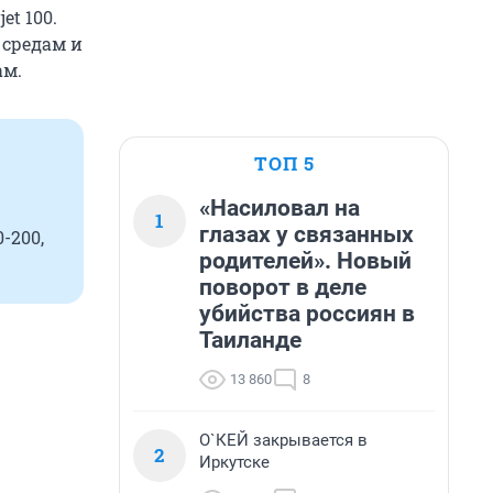
et 100.
 средам и
ам.
ТОП 5
«Насиловал на
1
глазах у связанных
-200,
родителей». Новый
поворот в деле
убийства россиян в
Таиланде
13 860
8
О`КЕЙ закрывается в
2
Иркутске