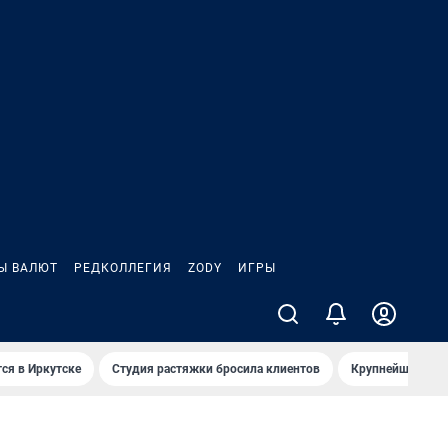
Ы ВАЛЮТ
РЕДКОЛЛЕГИЯ
ZODY
ИГРЫ
ся в Иркутске
Студия растяжки бросила клиентов
Крупнейшие про