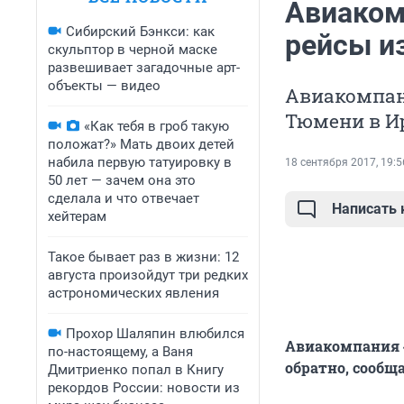
Авиаком
Сибирский Бэнкси: как
рейсы и
скульптор в черной маске
развешивает загадочные арт-
объекты — видео
Авиакомпани
Тюмени в Ир
«Как тебя в гроб такую
положат?» Мать двоих детей
набила первую татуировку в
18 сентября 2017, 19:5
50 лет — зачем она это
сделала и что отвечает
Написать
хейтерам
Такое бывает раз в жизни: 12
августа произойдут три редких
астрономических явления
Прохор Шаляпин влюбился
Авиакомпания «
по-настоящему, а Ваня
обратно, сообща
Дмитриенко попал в Книгу
рекордов России: новости из