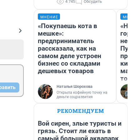
4 745
Обсудить
МНЕНИЕ
МНЕНИ
«Покупаешь кота в
«Нет 
мешке»:
городо
предприниматель
недоф
рассказала, как на
Путеш
самом деле устроен
проех
бизнес со складами
килом
дешевых товаров
машин
того
Наталья Шорохова
равить
Открыла кофейную точку на
деньги соцразвития
РЕКОМЕНДУЕМ
Вой сирен, злые туристы и
грязь. Стоит ли ехать в
самый большой аквапарк