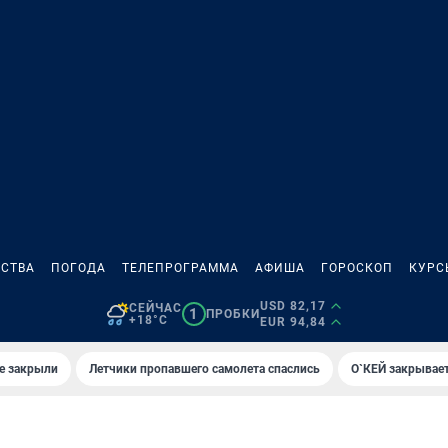
СТВА
ПОГОДА
ТЕЛЕПРОГРАММА
АФИША
ГОРОСКОП
КУРС
USD 82,17
СЕЙЧАС
1
ПРОБКИ
+18°C
EUR 94,84
е закрыли
Летчики пропавшего самолета спаслись
О`КЕЙ закрывает