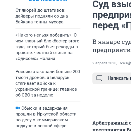
Суд взы
От якорей до штативов:
предприя
дайверы подняли со дна
Байкала тонны мусора
перед «
«Никого нельзя победить». О
В январе су
чем главный блокбастер этого
года, который бьет рекорды в
предприяти
прокате: честный отзыв на
«Одиссею» Нолана
2 апреля 2020, 16:43
Россию атаковали больше 200
тысяч дронов, а Беларусь
Написать
стягивает войска к
украинской границе: главное
об СВО за неделю
Обыски и задержания
прошли в Иркутской области
по делу о коммерческом
Арбитражный с
подкупе в лесной сфере
предприятия Бр