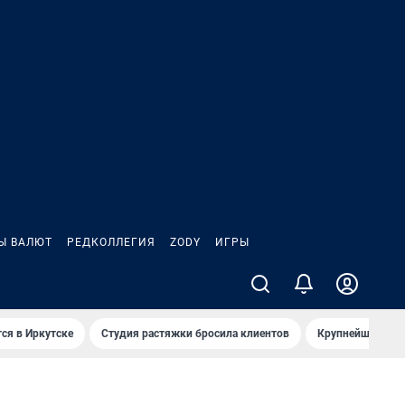
Ы ВАЛЮТ
РЕДКОЛЛЕГИЯ
ZODY
ИГРЫ
ся в Иркутске
Студия растяжки бросила клиентов
Крупнейшие про