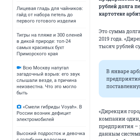
рублей долга п
Лицевая гладь для чайников:
картотеке арби
гайд от набора петель до
первого готового изделия
Это сумма долга
Тигры на пляже и 300 оленей
2019 года. «Ди
в дикой природе: топ-24
тысяч рублей с
самых красивых бухт
Приморского края
Всю Москву напугал
В январе ар
загадочный взрыв: его звук
предприятия 
слышали везде, а причина
поставленную
неизвестна. Что это могло
быть
«Смели гибриды Voyah». В
«Дирекция город
России возник дефицит
компании один,
электромобилей
предприятия – 
данным системы 
Высокий подросток и девочка
с голубыми волосами