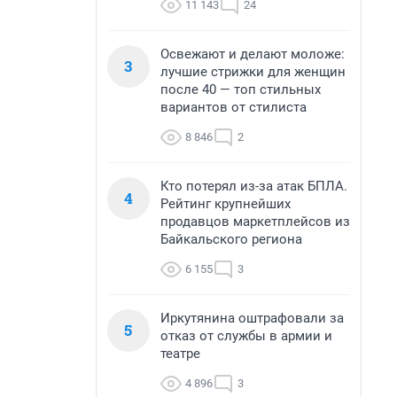
11 143
24
Освежают и делают моложе:
3
лучшие стрижки для женщин
после 40 — топ стильных
вариантов от стилиста
8 846
2
Кто потерял из-за атак БПЛА.
4
Рейтинг крупнейших
продавцов маркетплейсов из
Байкальского региона
6 155
3
Иркутянина оштрафовали за
5
отказ от службы в армии и
театре
4 896
3