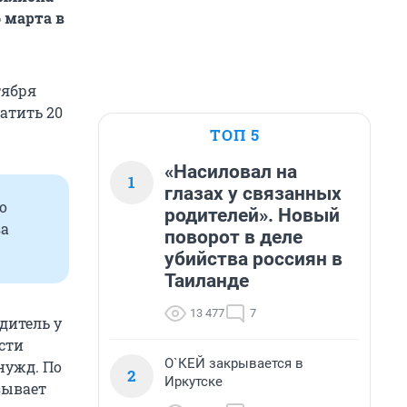
 марта в
тября
атить 20
ТОП 5
«Насиловал на
1
глазах у связанных
о
родителей». Новый
за
поворот в деле
убийства россиян в
Таиланде
13 477
7
дитель у
сти
О`КЕЙ закрывается в
нужд. По
2
Иркутске
зывает