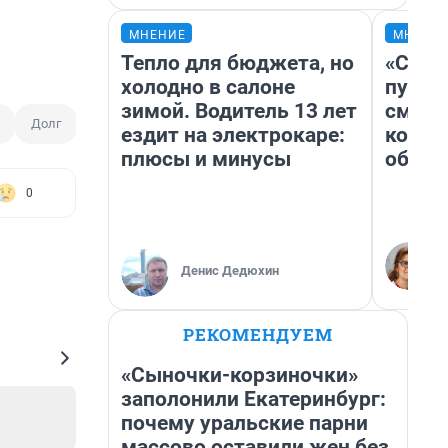
МНЕНИЕ
МНЕНИ
Тепло для бюджета, но
«Спут
холодно в салоне
пургу»
зимой. Водитель 13 лет
смерт
Долг
ездит на электрокаре:
котор
плюсы и минусы
обнар
0
Денис Дедюхин
РЕКОМЕНДУЕМ
«Сыночки-корзиночки»
заполонили Екатеринбург:
почему уральские парни
массово оставили жен без