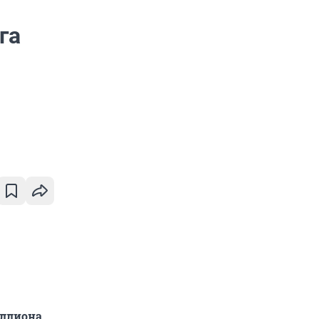
га
иллиона