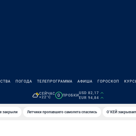
СТВА
ПОГОДА
ТЕЛЕПРОГРАММА
АФИША
ГОРОСКОП
КУРС
USD 82,17
СЕЙЧАС
0
ПРОБКИ
+22°C
EUR 94,84
е закрыли
Летчики пропавшего самолета спаслись
О`КЕЙ закрывает