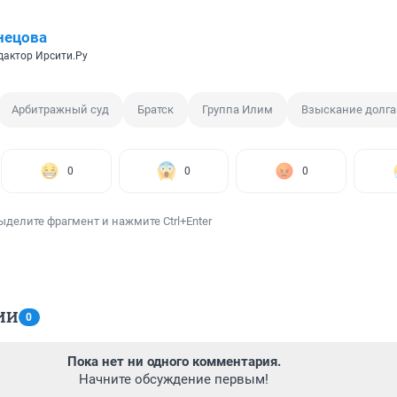
нецова
дактор Ирсити.Ру
Арбитражный суд
Братск
Группа Илим
Взыскание долга
0
0
0
ыделите фрагмент и нажмите Ctrl+Enter
ИИ
0
Пока нет ни одного комментария.
Начните обсуждение первым!