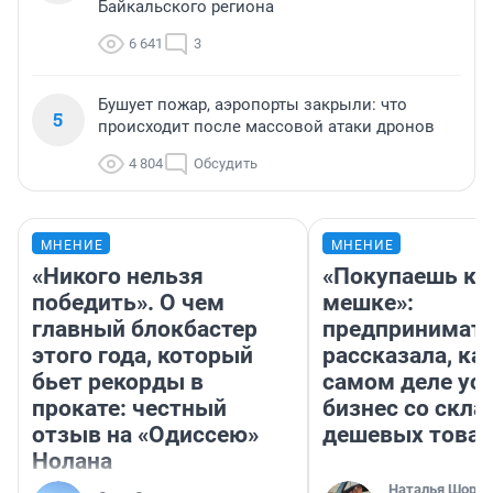
Байкальского региона
6 641
3
Бушует пожар, аэропорты закрыли: что
5
происходит после массовой атаки дронов
4 804
Обсудить
МНЕНИЕ
МНЕНИЕ
«Никого нельзя
«Покупаешь ко
победить». О чем
мешке»:
главный блокбастер
предпринимат
этого года, который
рассказала, как
бьет рекорды в
самом деле ус
прокате: честный
бизнес со скл
отзыв на «Одиссею»
дешевых това
Нолана
Наталья Шорох