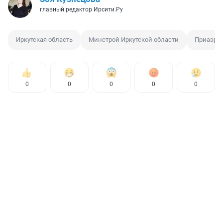
главный редактор Ирсити.Ру
Иркутская область
Минстрой Иркутской области
Приаэрод
0
0
0
0
0