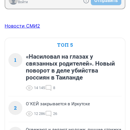
Отправить
Войти
Новости СМИ2
ТОП 5
«Насиловал на глазах у
1
связанных родителей». Новый
поворот в деле убийства
россиян в Таиланде
14 145
8
О`КЕЙ закрывается в Иркутске
2
12 286
26
Освежают и делают моложе: лучшие стрижки