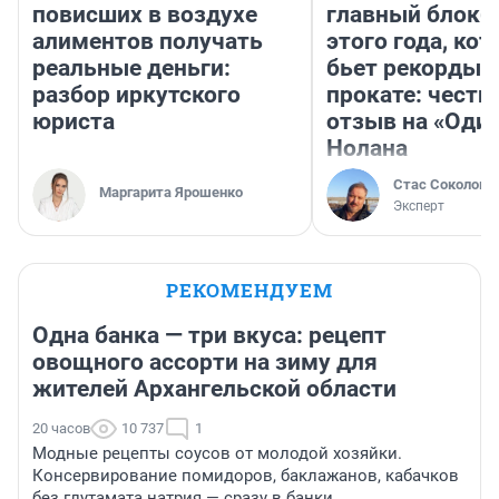
повисших в воздухе
главный блокб
алиментов получать
этого года, ко
реальные деньги:
бьет рекорды 
разбор иркутского
прокате: честн
юриста
отзыв на «Оди
Нолана
Стас Соколов
Маргарита Ярошенко
Эксперт
РЕКОМЕНДУЕМ
Одна банка — три вкуса: рецепт
овощного ассорти на зиму для
жителей Архангельской области
20 часов
10 737
1
Модные рецепты соусов от молодой хозяйки.
Консервирование помидоров, баклажанов, кабачков
без глутамата натрия — сразу в банки