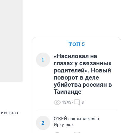
ТОП 5
«Насиловал на
1
глазах у связанных
родителей». Новый
поворот в деле
убийства россиян в
Таиланде
13 937
8
ий газ с
О`КЕЙ закрывается в
2
Иркутске