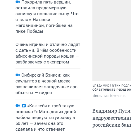
Покорила пять вершин,
оставила предсмертную
записку и послание сыну. Что
с телом Натальи
Наговициной, погибшей на
пике Победы
Очень игривы и отлично ладят
с детьми. В чём особенности
абиссинской породы кошек —
разбираемся с экспертом
Сибирский Бэнкси: как
скульптор в черной маске
Владимир Путин подпи
развешивает загадочные арт-
обязательств перед р
объекты — видео
Источник: 
Kremlin.ru
«Как тебя в гроб такую
Владимир Путин
положат?» Мать двоих детей
недружественны
набила первую татуировку в
50 лет — зачем она это
российских банк
сделала и что отвечает