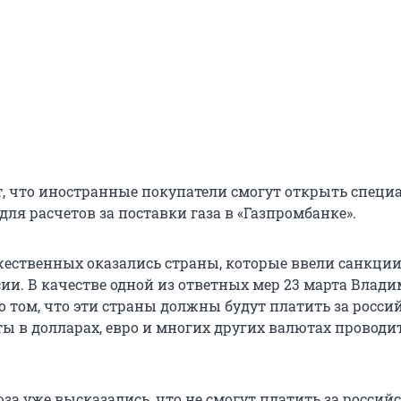
т, что иностранные покупатели смогут открыть специ
для расчетов за поставки газа в «Газпромбанке».
жественных оказались страны, которые ввели санкции
ии. В качестве одной из ответных мер 23 марта Влад
о том, что эти страны должны будут платить за росси
ты в долларах, евро и многих других валютах проводи
а уже высказались, что не смогут платить за российс