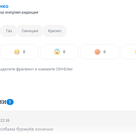
нко
ор evergreen-редакции
Газ
Санкции
Кризис
0
0
0
ыделите фрагмент и нажмите Ctrl+Enter
ИИ
1
 22:36
олбаем буржуёв конечно