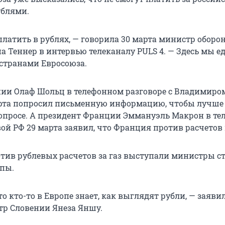
ублями.
платить в рублях, — говорила 30 марта министр оборо
а Теннер в интервью телеканалу PULS 4. — Здесь мы е
странами Евросоюза.
ии Олаф Шольц в телефонном разговоре с Владимиро
рта попросил письменную информацию, чтобы лучше
вопросе. А президент Франции Эммануэль Макрон в т
вой РФ 29 марта заявил, что Франция против расчетов 
тив рублевых расчетов за газ выступали министры с
пы.
то кто-то в Европе знает, как выглядят рубли, — заяви
р Словении Янеза Яншу.