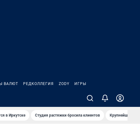
Ы ВАЛЮТ
РЕДКОЛЛЕГИЯ
ZODY
ИГРЫ
ся в Иркутске
Студия растяжки бросила клиентов
Крупнейшие про