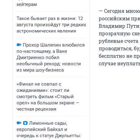
хейтерам
— Сегодня мною
российским при
Такое бывает раз в жизни: 12
августа произойдут три редких
Владимир Путин
астрономических явления
прозрачную схе
рублевые счета 
Прохор Шаляпин влюбился
проводиться, б
по-настоящему, а Ваня
бесплатно не пр
Дмитриенко побил
случае неуплат
необычный рекорд: новости
из мира шоу-бизнеса
«Финал не совпал с
ожиданиями»: стоит ли
смотреть фильм «Старый
орел» на большом экране —
честная рецензия
Лимонные сады,
европейский Байкал и
очередь к статуе Джульетты: