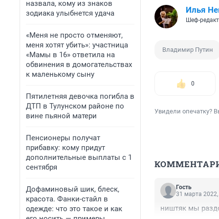
назвала, кому из знаков
Илья Не
зодиака улыбнется удача
Шеф-редакт
«Меня не просто отменяют,
меня хотят убить»: участница
Владимир Путин
«Мамы в 16» ответила на
обвинения в домогательствах
к маленькому сыну
0
Пятилетняя девочка погибла в
ДТП в Тулунском районе по
Увидели опечатку? В
вине пьяной матери
Пенсионеры получат
прибавку: кому придут
дополнительные выплаты с 1
КОММЕНТАР
сентября
Гость
Дофаминовый шик, блеск,
31 марта 2022,
красота. Фанки-стайл в
ништяк мы разд
одежде: что это такое и как
его носить — примеры