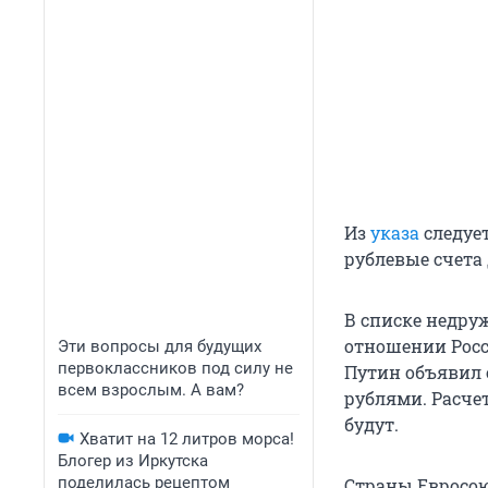
Из
указа
следуе
рублевые счета 
В списке недру
отношении Росс
Эти вопросы для будущих
первоклассников под силу не
Путин объявил 
всем взрослым. А вам?
рублями. Расче
будут.
Хватит на 12 литров морса!
Блогер из Иркутска
поделилась рецептом
Страны Евросоюз