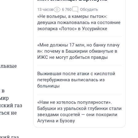
13 часов
6 760
Обсудить
«Не вольеры, а камеры пыток»:
девушка пожаловалась на состояние
экопарка «Лотос» в Уссурийске
«Мне должны 17 млн, но банку плачу
я»: почему в Башкирии обманутые в
ИЖС не могут добиться правды
альные
Выжившая после атаки с кислотой
петербурженка выписалась из
больницы
 в
имир
«Нам не хотелось популярности».
йский газ
Бабушки из уральской глубинки стали
ться не
звездами соцсетей — они покорили
Агутина и Бузову
кий газ