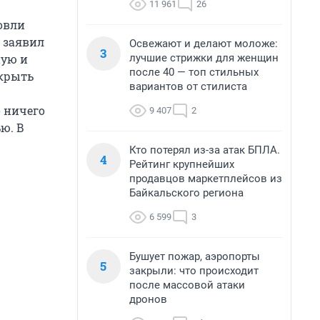
11 961
26
овли
 заявил
Освежают и делают моложе:
3
лучшие стрижки для женщин
ную и
после 40 — топ стильных
ткрыть
вариантов от стилиста
о ничего
9 407
2
ю. В
Кто потерял из-за атак БПЛА.
4
Рейтинг крупнейших
продавцов маркетплейсов из
Байкальского региона
6 599
3
Бушует пожар, аэропорты
5
закрыли: что происходит
после массовой атаки
дронов