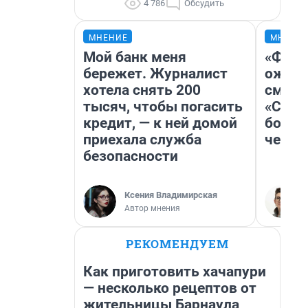
4 786
Обсудить
МНЕНИЕ
МНЕНИ
Мой банк меня
«Фина
бережет. Журналист
ожида
хотела снять 200
смотр
тысяч, чтобы погасить
«Стар
кредит, — к ней домой
больш
приехала служба
честн
безопасности
Ксения Владимирская
Автор мнения
РЕКОМЕНДУЕМ
Как приготовить хачапури
— несколько рецептов от
жительницы Барнаула