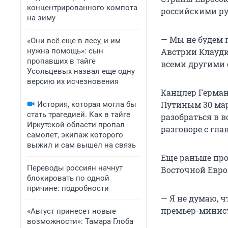
концентрированного компота
российскими р
на зиму
— Мы не будем 
«Они всё еще в лесу, и им
нужна помощь»: сын
Австрии Клауди
пропавших в тайге
всеми другими 
Усольцевых назвал еще одну
версию их исчезновения
Канцлер Герман
Путиным 30 ма
История, которая могла бы
стать трагедией. Как в тайге
разобраться в 
Иркутской области пропал
разговоре с гла
самолет, экипаж которого
выжил и сам вышел на связь
Еще раньше про
Переводы россиян начнут
Восточной Евро
блокировать по одной
причине: подробности
— Я не думаю, ч
премьер-минист
«Август принесет новые
возможности»: Тамара Глоба