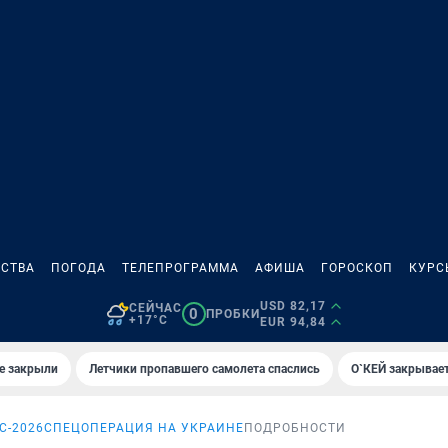
СТВА
ПОГОДА
ТЕЛЕПРОГРАММА
АФИША
ГОРОСКОП
КУРС
USD 82,17
СЕЙЧАС
0
ПРОБКИ
+17°C
EUR 94,84
е закрыли
Летчики пропавшего самолета спаслись
О`КЕЙ закрывает
С-2026
СПЕЦОПЕРАЦИЯ НА УКРАИНЕ
ПОДРОБНОСТИ