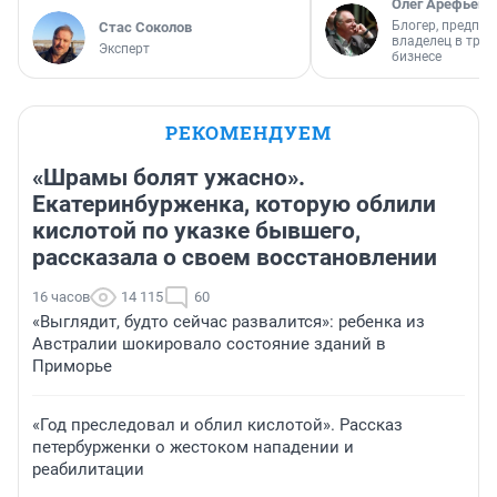
Олег Арефьев
Блогер, предпри
Стас Соколов
владелец в тра
Эксперт
бизнесе
РЕКОМЕНДУЕМ
«Шрамы болят ужасно».
Екатеринбурженка, которую облили
кислотой по указке бывшего,
рассказала о своем восстановлении
16 часов
14 115
60
«Выглядит, будто сейчас развалится»: ребенка из
Австралии шокировало состояние зданий в
Приморье
«Год преследовал и облил кислотой». Рассказ
петербурженки о жестоком нападении и
реабилитации