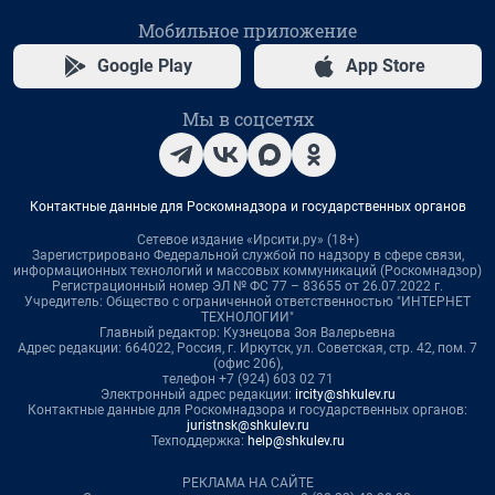
Мобильное приложение
Google Play
App Store
Мы в соцсетях
Контактные данные для Роскомнадзора и государственных органов
Сетевое издание «Ирсити.ру» (18+)
Зарегистрировано Федеральной службой по надзору в сфере связи,
информационных технологий и массовых коммуникаций (Роскомнадзор)
Регистрационный номер ЭЛ № ФС 77 – 83655 от 26.07.2022 г.
Учредитель: Общество с ограниченной ответственностью "ИНТЕРНЕТ
ТЕХНОЛОГИИ"
Главный редактор: Кузнецова Зоя Валерьевна
Адрес редакции: 664022, Россия, г. Иркутск, ул. Советская, стр. 42, пом. 7
(офис 206),
телефон +7 (924) 603 02 71
Электронный адрес редакции:
ircity@shkulev.ru
Контактные данные для Роскомнадзора и государственных органов:
juristnsk@shkulev.ru
Техподдержка:
help@shkulev.ru
РЕКЛАМА НА САЙТЕ