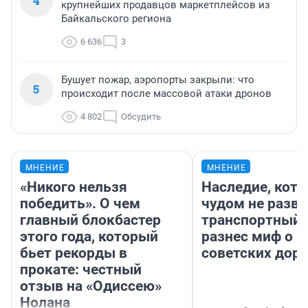
4
крупнейших продавцов маркетплейсов из
Байкальского региона
6 636
3
Бушует пожар, аэропорты закрыли: что
5
происходит после массовой атаки дронов
4 802
Обсудить
МНЕНИЕ
МНЕНИЕ
«Никого нельзя
Наследие, кото
победить». О чем
чудом не разва
главный блокбастер
транспортный 
этого года, который
разнес миф о 
бьет рекорды в
советских доро
прокате: честный
отзыв на «Одиссею»
Нолана