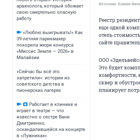
Источник: 
Ксения Фил
арахнолога, который обожает
свою смертельно опасную
работу
Реестр резиден
еще одной комп
«Люблю выигрывать!» Как
отель стоимость
39-летняя парикмахер
сайте правитель
покорила жюри конкурса
«Миссис Земля — 2026» в
Малайзии
ООО «Эдельвейс
Это будет комп
«Сейчас бы всё это
комфортности, 
запретили»: истории из
сквер и обустр
советского детства в
планирует потра
пионерских лагерях
Работает в клинике и
играет в театре — что
известно о сестре Вани
Дмитриенко,
оскандалившейся на концерте
в «Лужниках»