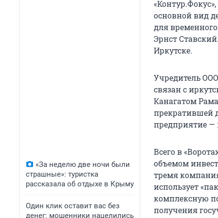
«Контур.Фокус»,
основной вид д
для временного
Эрнст Ставский
Иркутске.
Учредитель ООО
связан с иркут
Канагатом Рама
прекратившей де
предприятие — 
Всего в «Ворота
объемом инвест
«За неделю две ночи были
страшные»: туристка
тремя компания
рассказала об отдыхе в Крыму
использует «па
комплексную по
Один клик оставит вас без
получения госуч
денег: мошенники нацелились