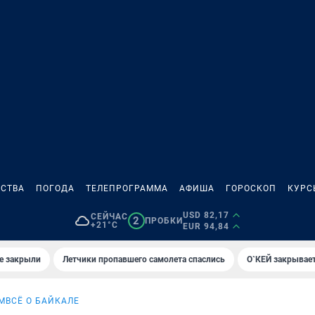
СТВА
ПОГОДА
ТЕЛЕПРОГРАММА
АФИША
ГОРОСКОП
КУРС
USD 82,17
СЕЙЧАС
2
ПРОБКИ
+21°C
EUR 94,84
е закрыли
Летчики пропавшего самолета спаслись
О`КЕЙ закрывает
М
ВСЁ О БАЙКАЛЕ