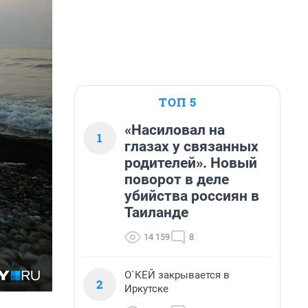
ТОП 5
«Насиловал на
1
глазах у связанных
родителей». Новый
поворот в деле
убийства россиян в
Таиланде
14 159
8
О`КЕЙ закрывается в
2
Иркутске