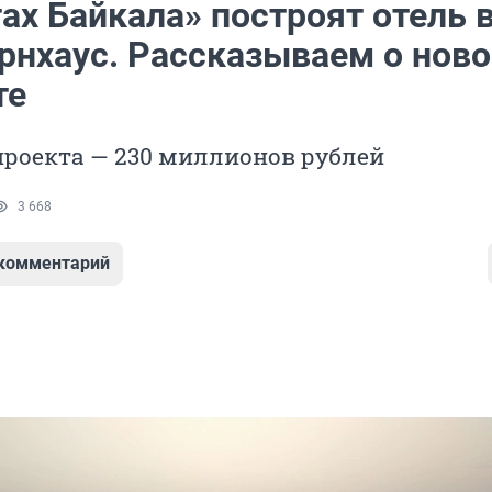
ах Байкала» построят отель 
арнхаус. Рассказываем о нов
те
проекта — 230 миллионов рублей
3 668
 комментарий