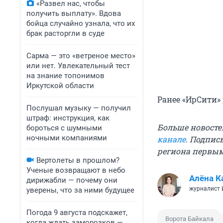
«Развел нас, чтобы
получить выплату». Вдова
бойца случайно узнала, что их
брак расторгли в суде
Сарма — это «ветреное место»
или нет. Увлекательный тест
на знание топонимов
Иркутской области
Ранее «ИрСити»
Послушал музыку — получил
штраф: инструкция, как
Больше новосте
бороться с шумными
ночными компаниями
канале
. Подпис
региона первы
Вертолеты в прошлом?
Ученые возвращают в небо
Алёна К
дирижабли — почему они
журналист
уверены, что за ними будущее
Погода 9 августа подскажет,
Ворота Байкала
когда ждать заморозков —