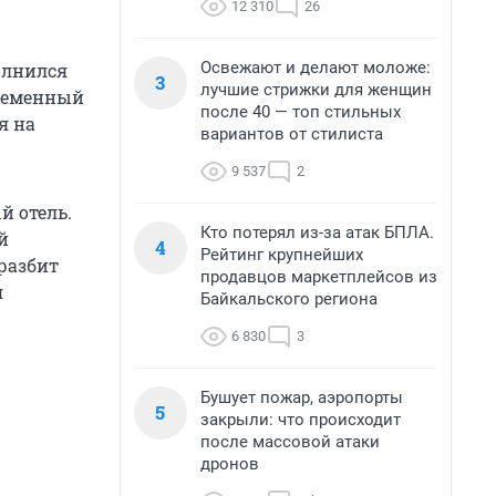
12 310
26
Освежают и делают моложе:
олнился
3
лучшие стрижки для женщин
временный
после 40 — топ стильных
я на
вариантов от стилиста
9 537
2
й отель.
Кто потерял из-за атак БПЛА.
й
4
Рейтинг крупнейших
разбит
продавцов маркетплейсов из
я
Байкальского региона
6 830
3
Бушует пожар, аэропорты
5
закрыли: что происходит
после массовой атаки
дронов