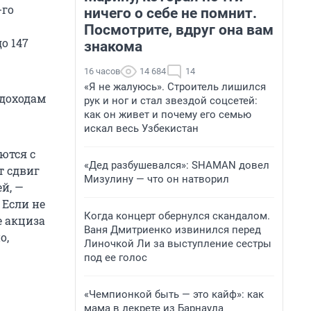
-го
ничего о себе не помнит.
Посмотрите, вдруг она вам
о 147
знакома
16 часов
14 684
14
«Я не жалуюсь». Строитель лишился
 доходам
рук и ног и стал звездой соцсетей:
как он живет и почему его семью
искал весь Узбекистан
ются с
«Дед разбушевался»: SHAMAN довел
т сдвиг
Мизулину — что он натворил
й, —
 Если не
Когда концерт обернулся скандалом.
е акциза
Ваня Дмитриенко извинился перед
о,
Линочкой Ли за выступление сестры
под ее голос
«Чемпионкой быть — это кайф»: как
мама в декрете из Барнаула