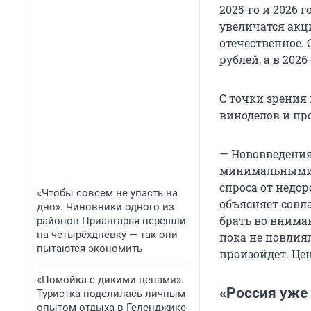
2025-го и 2026 г
увеличатся акц
отечественное. 
рублей, а в 2026
С точки зрения
виноделов и про
— Нововведения
минимальными ц
спроса от недор
«Чтобы совсем не упасть на
объясняет совл
дно». Чиновники одного из
брать во внима
районов Приангарья перешли
на четырёхдневку — так они
пока не повлиял
пытаются экономить
произойдет. Це
«Помойка с дикими ценами».
«Россия уже
Туристка поделилась личным
опытом отдыха в Геленджике