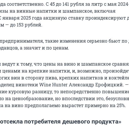
ода соответственно. С 45 до 141 рубля за литр с мая 2024
изы на винные напитки и шампанское, включая
С января 2025 года акцизную ставку проиндексируют д
-м — до 153 рублей.
 предпринимателя, такие изменения серьезно бьют по
давцов, а значит и по ценам.
 ведут к тому, что цены на вино и шампанское сравня
енами на крепкие напитки, и, возможно, произойде
огих вин в сторону пива, крепких напитков и коктейле
аделец винотеки Wine Hunter Александр Ерофицкий. —
ние курсовую разницу, то непосредственно повышени
о на ценообразование, но впоследствии это, безусловн
на на вино предполагаемо вырастет примерно на 25%.
 отсекла потребителя дешевого продукта»