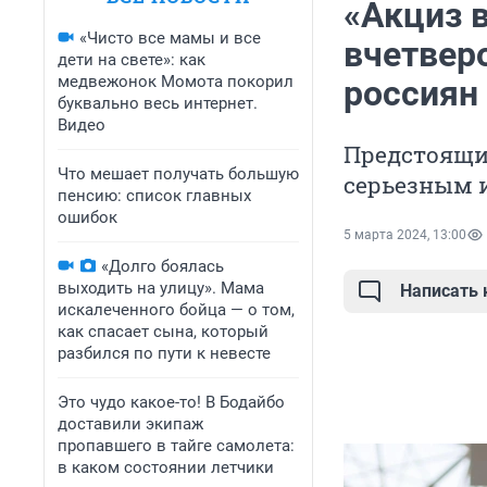
«Акциз 
«Чисто все мамы и все
вчетвер
дети на свете»: как
медвежонок Момота покорил
россиян
буквально весь интернет.
Видео
Предстоящий
Что мешает получать большую
серьезным 
пенсию: список главных
ошибок
5 марта 2024, 13:00
«Долго боялась
выходить на улицу». Мама
Написать
искалеченного бойца — о том,
как спасает сына, который
разбился по пути к невесте
Это чудо какое-то! В Бодайбо
доставили экипаж
пропавшего в тайге самолета:
в каком состоянии летчики