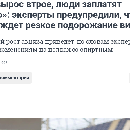
вырос втрое, люди заплатят
о»: эксперты предупредили, ч
 ждет резкое подорожание в
 рост акциза приведет, по словам экспер
изменениям на полках со спиртным
993
 комментарий