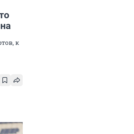
то
ина
тов, к