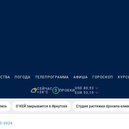
СТВА
ПОГОДА
ТЕЛЕПРОГРАММА
АФИША
ГОРОСКОП
КУРС
USD 80,93
СЕЙЧАС
3
ПРОБКИ
+28°C
EUR 93,19
лись
О`КЕЙ закрывается в Иркутске
Студия растяжки бросила клие
С-2026