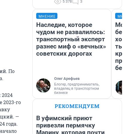
5 378
3
МНЕНИЕ
МНЕНИ
Наследие, которое
Мой б
чудом не развалилось:
береж
транспортный эксперт
хотел
разнес миф о «вечных»
тысяч
советских дорогах
креди
приех
безоп
ий. По
з.
Олег Арефьев
Блогер, предприниматель,
владелец в транспортном
бизнесе
 2024
 2023-го
РЕКОМЕНДУЕМ
авку
ицкий. —
В уфимский приют
4 года.
привезли пермячку
 начало
Марину, которая почти