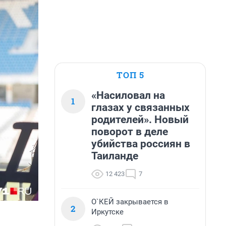
ТОП 5
«Насиловал на
1
глазах у связанных
родителей». Новый
поворот в деле
убийства россиян в
Таиланде
12 423
7
О`КЕЙ закрывается в
2
Иркутске