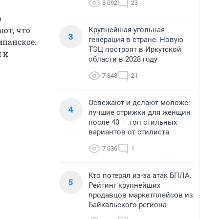
8 092
23
о
ют, что
Крупнейшая угольная
3
генерация в стране. Новую
мпанское.
ТЭЦ построят в Иркутской
 и
области в 2028 году
7 848
21
Освежают и делают моложе:
4
лучшие стрижки для женщин
после 40 — топ стильных
вариантов от стилиста
7 636
1
Кто потерял из-за атак БПЛА.
5
Рейтинг крупнейших
продавцов маркетплейсов из
Байкальского региона