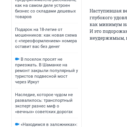
как на самом деле устроен
Наступившая вес
бизнес со складами дешевых
товаров
глубокого удов
как минимум на
Подарок на 18-летие от
И это подорожан
мошенников: как новая схема
неудержимым, к
с «переоформлением» номера
оставит вас без денег
В поселок просят не
приезжать. В Шаманке на
ремонт закрыли популярный у
туристов подвесной мост
через Иркут
Наследие, которое чудом не
развалилось: транспортный
эксперт разнес миф о
«вечных» советских дорогах
«Находимся в заложниках»: