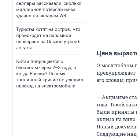
селлеры рассказали, сколько
миллионов потеряли из-за
ударов по складам WB
Туристы хотят на остров. Что
происходит на паромной
переправе на Ольхон утром 6
августа
Цена выраст
Китай попрощается с
О масштабном п
бензином через 2–3 года, а
предупреждает 
когда Россия? Почему
его словам, при
топливный кризис не ускорил
переход на электромобили
— Акцизные ста
года. Такой зак
были приняты п
акциза на вино 
Новый документ 
Следующие инде