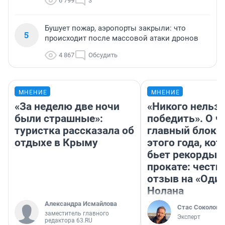
6 799
3
Бушует пожар, аэропорты закрыли: что
5
происходит после массовой атаки дронов
4 867
Обсудить
МНЕНИЕ
МНЕНИЕ
«За неделю две ночи
«Никого нельз
были страшные»:
победить». О ч
туристка рассказала об
главный блокб
отдыхе в Крыму
этого года, ко
бьет рекорды 
прокате: честн
отзыв на «Оди
Нолана
Александра Исмайлова
Стас Соколов
заместитель главного
Эксперт
редактора 63.RU