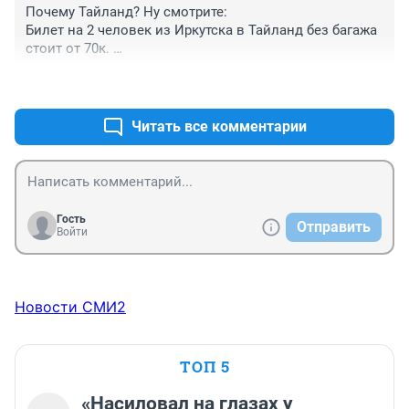
Почему Тайланд? Ну смотрите: 

Билет на 2 человек из Иркутска в Тайланд без багажа 
стоит от 70к. 

Билета на 2 человек в Сочи из Иркутска без багажа 
+1
–0
туда и обратно летом стоит больше 100к. Это только 
билеты. 

С такими ценами не вижу смысла ехать в Сочи.
Читать все комментарии
Гость
Отправить
Войти
Новости СМИ2
ТОП 5
«Насиловал на глазах у