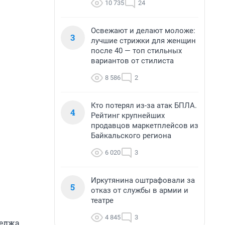
10 735
24
Освежают и делают моложе:
3
лучшие стрижки для женщин
после 40 — топ стильных
вариантов от стилиста
8 586
2
Кто потерял из-за атак БПЛА.
4
Рейтинг крупнейших
продавцов маркетплейсов из
Байкальского региона
6 020
3
Иркутянина оштрафовали за
5
отказ от службы в армии и
театре
4 845
3
леджа