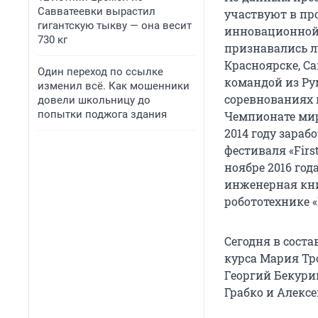
Савватеевки вырастил
участвуют в пр
гигантскую тыкву — она весит
инновационной 
730 кг
признавались л
Красноярске, Са
Один переход по ссылке
командой из Ру
изменил всё. Как мошенники
соревнованиях в
довели школьницу до
попытки поджога здания
Чемпионате мира
2014 году зараб
фестиваля «Firs
ноябре 2016 го
инженерная кни
робототехнике «
Сегодня в соста
курса Мария Тр
Георгий Бекури
Грабко и Алекс