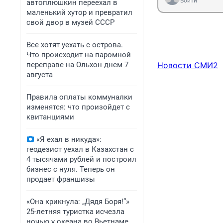
Войти
автоплюшкин переехал в
маленький хутор и превратил
свой двор в музей СССР
Все хотят уехать с острова.
Что происходит на паромной
переправе на Ольхон днем 7
Новости СМИ2
августа
Правила оплаты коммуналки
изменятся: что произойдет с
квитанциями
«Я ехал в никуда»:
геодезист уехал в Казахстан с
4 тысячами рублей и построил
бизнес с нуля. Теперь он
продает франшизы
«Она крикнула: „Дядя Боря!“»
25-летняя туристка исчезла
ночью у океана во Вьетнаме.