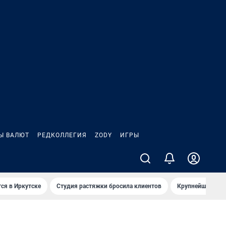
Ы ВАЛЮТ
РЕДКОЛЛЕГИЯ
ZODY
ИГРЫ
ся в Иркутске
Студия растяжки бросила клиентов
Крупнейшие про