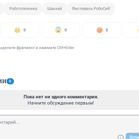
Робототехника
Шанхай
Фестиваль РобоСиб
0
0
0
ыделите фрагмент и нажмите Ctrl+Enter
ИИ
0
Пока нет ни одного комментария.
Начните обсуждение первым!
Отп