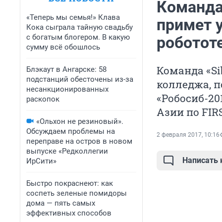
Команда
«Теперь мы семья!» Клава
примет 
Кока сыграла тайную свадьбу
с богатым блогером. В какую
роботот
сумму всё обошлось
Команда «Si
Блэкаут в Ангарске: 58
подстанций обесточены из-за
колледжа, 
несанкционированных
«Робосиб-20
раскопок
Азии по FIR
«Ольхон не резиновый».
Обсуждаем проблемы на
2 февраля 2017, 10:16
переправе на остров в новом
выпуске «Редколлегии
Написать
ИрСити»
Быстро покраснеют: как
соспеть зеленые помидоры
дома — пять самых
эффективных способов