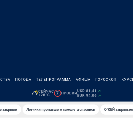
СТВА
ПОГОДА
ТЕЛЕПРОГРАММА
АФИША
ГОРОСКОП
КУРС
USD 81,41
СЕЙЧАС
7
ПРОБКИ
+28°C
EUR 94,06
е закрыли
Летчики пропавшего самолета спаслись
О`КЕЙ закрывает