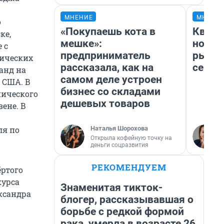
МНЕНИЕ
МНЕНИ
о
«Покупаешь кота в
Кварт
ке,
мешке»:
но де
 с
предприниматель
рынок
нических
рассказала, как на
сейча
манд на
самом деле устроен
с США. В
бизнес со складами
нического
дешевых товаров
вене. В
Наталья Шорохова
ля по
Открыла кофейную точку на
деньги соцразвития
РЕКОМЕНДУЕМ
ёртого
курса
Знаменитая тикток-
ксандра
блогер, рассказывавшая о
борьбе с редкой формой
рака, умерла в возрасте 26