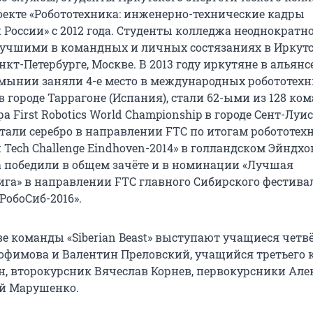
оекте «Робототехника: инженерно-технические кадры
России» с 2012 года. Студенты колледжа неоднократн
учшими в командных и личных состязаниях в Иркутс
нкт-Петербурге, Москве. В 2013 году иркутяне в альянсе
мынии заняли 4-е место в международных робототех
 городе Таррагоне (Испания), стали 62-ыми из 128 ко
 First Robotics World Championship в городе Сент-Луи
отали серебро в направлении FTC по итогам робототех
t Tech Challenge Eindhoven-2014» в голландском Эйндхо
да победили в общем зачёте и в номинации «Лучшая
га» в направлении FTC главного Сибирского фестива
РобоСиб-2016».
ве команды «Siberian Beast» выступают учащиеся четв
офимова и Валентин Преловский, учащийся третьего 
н, второкурсник Вячеслав Корнев, первокурсники Але
ей Марушенко.