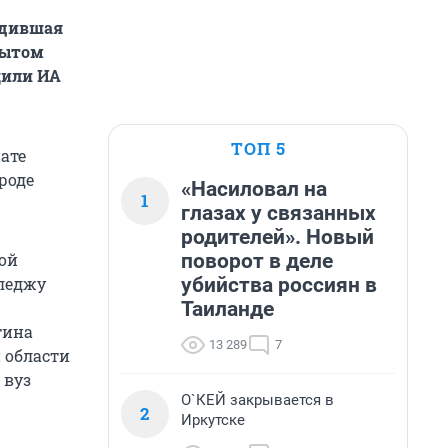
бедившая
рытом
щили ИА
ТОП 5
ате
роде
«Насиловал на
1
глазах у связанных
родителей». Новый
поворот в деле
ой
убийства россиян в
леджу
Таиланде
тина
13 289
7
 области
 вуз
О`КЕЙ закрывается в
2
Иркутске