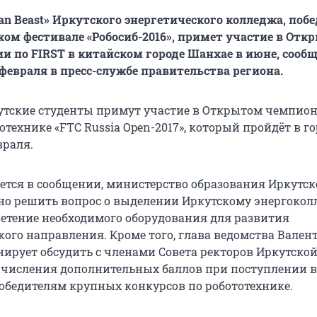
ian Beast» Иркутского энергетического колледжа, по
ком фестивале «Робосиб-2016», примет участие в Отк
и по FIRST в китайском городе Шанхае в июне, сооб
 февраля в пресс-службе правительства региона.
кутские студенты примут участие в Открытом чемпион
отехнике «FTC Russia Open-2017», который пройдёт в го
враля.
ется в сообщении, министерство образования Иркутск
но решить вопрос о выделении Иркутскому энергокол
ретение необходимого оборудования для развития
кого направления. Кроме того, глава ведомства Вален
нирует обсудить с членами Совета ректоров Иркутской
числения дополнительных баллов при поступлении в
обедителям крупных конкурсов по робототехнике.