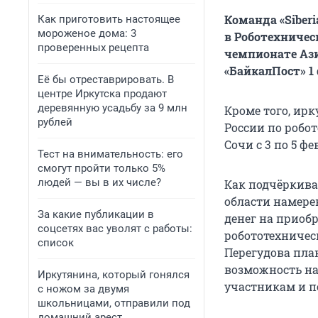
Команда «Siber
Как приготовить настоящее
мороженое дома: 3
в Роботехничес
проверенных рецепта
чемпионате Ази
«БайкалПост» 1
Её бы отреставрировать. В
центре Иркутска продают
деревянную усадьбу за 9 млн
Кроме того, ир
рублей
России по робот
Сочи с 3 по 5 фе
Тест на внимательность: его
смогут пройти только 5%
людей — вы в их числе?
Как подчёркива
области намере
За какие публикации в
денег на приоб
соцсетях вас уволят с работы:
робототехничес
список
Перегудова пла
возможность на
Иркутянина, который гонялся
участникам и п
с ножом за двумя
школьницами, отправили под
домашний арест