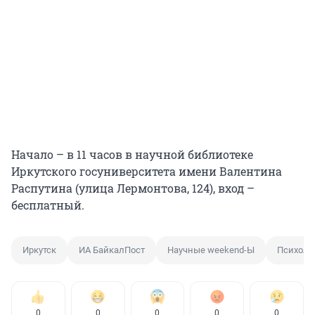
Начало – в 11 часов в научной библиотеке
Иркутского госуниверситета имени Валентина
Распутина (улица Лермонтова, 124), вход –
бесплатный.
Иркутск
ИА БайкалПост
Научные weekend-Ы
Психоло
0
0
0
0
0