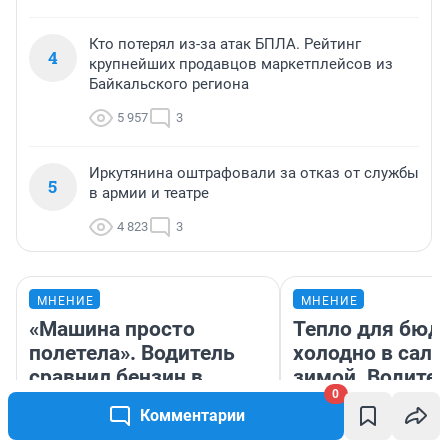
Кто потерял из-за атак БПЛА. Рейтинг
4
крупнейших продавцов маркетплейсов из
Байкальского региона
5 957
3
Иркутянина оштрафовали за отказ от службы
5
в армии и театре
4 823
3
МНЕНИЕ
МНЕНИЕ
«Машина просто
Тепло для бюд
полетела». Водитель
холодно в сало
сравнил бензин в
зимой. Водител
0
Казахстане и России
ездит на элект
Комментарии
плюсы и мину