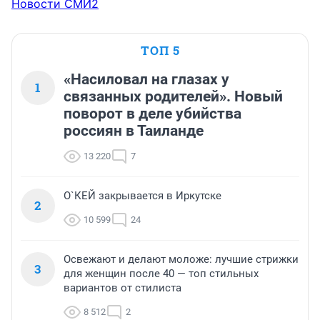
Новости СМИ2
ТОП 5
«Насиловал на глазах у
1
связанных родителей». Новый
поворот в деле убийства
россиян в Таиланде
13 220
7
О`КЕЙ закрывается в Иркутске
2
10 599
24
Освежают и делают моложе: лучшие стрижки
3
для женщин после 40 — топ стильных
вариантов от стилиста
8 512
2