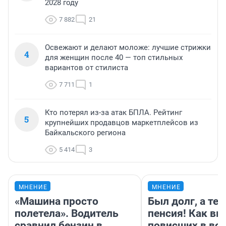
2028 году
7 882
21
Освежают и делают моложе: лучшие стрижки
4
для женщин после 40 — топ стильных
вариантов от стилиста
7 711
1
Кто потерял из-за атак БПЛА. Рейтинг
5
крупнейших продавцов маркетплейсов из
Байкальского региона
5 414
3
МНЕНИЕ
МНЕНИЕ
«Машина просто
Был долг, а те
полетела». Водитель
пенсия! Как вм
сравнил бензин в
повисших в во