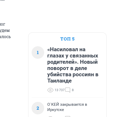
мог
Будем
алось
ТОП 5
«Насиловал на
1
глазах у связанных
родителей». Новый
поворот в деле
убийства россиян в
Таиланде
13 737
8
О`КЕЙ закрывается в
2
Иркутске