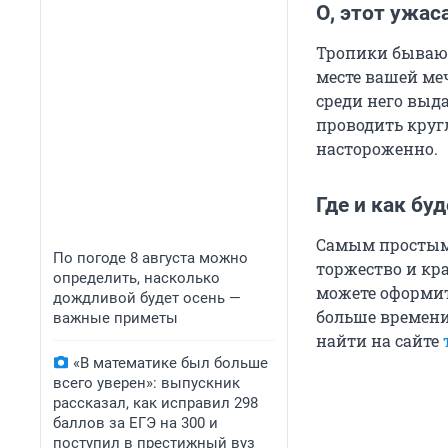
О, этот ужа
Тропики бывают
месте вашей меч
среди него выд
проводить круг
настороженно.
Где и как бу
Самым простым 
По погоде 8 августа можно
торжество и кра
определить, насколько
можете оформит
дождливой будет осень —
больше времен
важные приметы
найти на сайте
«В математике был больше
всего уверен»: выпускник
рассказал, как исправил 298
баллов за ЕГЭ на 300 и
поступил в престижный вуз