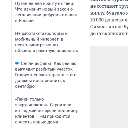
Путин вывел крипту из тени.
не составит тр
Что изменит новый закон о
виллу, бунгало 
легализации цифровых валют
10 000 до неско
в России
Симпатичное бун
до нескольких т
Не работают аэропорты и
мобильный интернет: в
нескольких регионах
объявили ракетную опасность
Сняли асфальт. Как сейчас
выглядит разбитый участок
Голоустненского тракта — его
должны восстановить к
сентябрю
«Гайки только
закручиваются». Строители
коттеджей потеряли половину
клиентов — им приходится
сносить новые дома