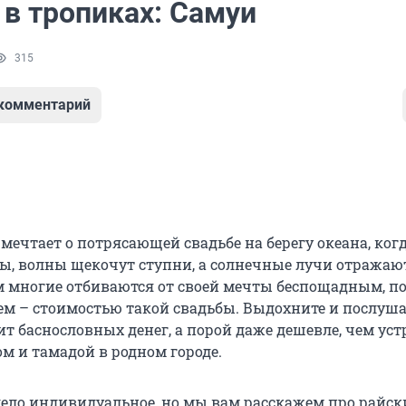
 в тропиках: Самуи
315
 комментарий
ечтает о потрясающей свадьбе на берегу океана, когд
сы, волны щекочут ступни, а солнечные лучи отражаю
ом многие отбиваются от своей мечты беспощадным, по
м – стоимостью такой свадьбы. Выдохните и послушай
оит баснословных денег, а порой даже дешевле, чем ус
м и тамадой в родном городе.
дело индивидуальное, но мы вам расскажем про райск