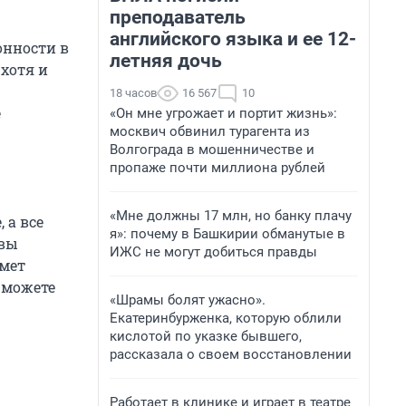
преподаватель
английского языка и ее 12-
онности в
летняя дочь
 хотя и
18 часов
16 567
10
е
«Он мне угрожает и портит жизнь»:
москвич обвинил турагента из
Волгограда в мошенничестве и
пропаже почти миллиона рублей
«Мне должны 17 млн, но банку плачу
 а все
я»: почему в Башкирии обманутые в
 вы
ИЖС не могут добиться правды
ймет
 можете
«Шрамы болят ужасно».
Екатеринбурженка, которую облили
кислотой по указке бывшего,
рассказала о своем восстановлении
Работает в клинике и играет в театре