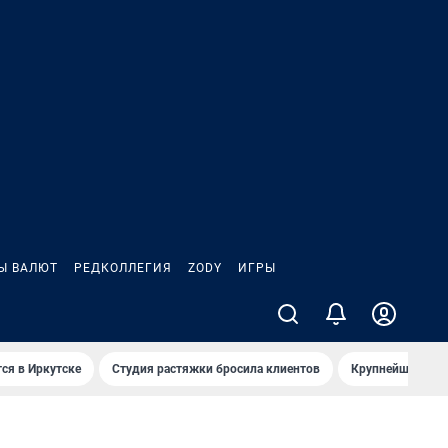
Ы ВАЛЮТ
РЕДКОЛЛЕГИЯ
ZODY
ИГРЫ
ся в Иркутске
Студия растяжки бросила клиентов
Крупнейшие про