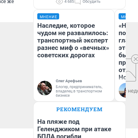
все же
4 685
Обсудить
МНЕНИЕ
МНЕНИ
Наследие, которое
«Нико
чудом не развалилось:
побед
транспортный эксперт
главн
разнес миф о «вечных»
этого
советских дорогах
бьет 
прока
отзыв
Нолан
Олег Арефьев
Блогер, предприниматель,
владелец в транспортном
бизнесе
РЕКОМЕНДУЕМ
На пляже под
Геленджиком при атаке
БПЛА погибли