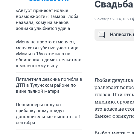
Свадьба
«Август принесет новые
возможности»: Тамара Глоба
9 октября 2014, 13:21
назвала, кому из знаков
зодиака улыбнется удача
Написать
«Меня не просто отменяют,
меня хотят убить»: участница
«Мамы в 16» ответила на
обвинения в домогательствах
к маленькому сыну
Пятилетняя девочка погибла в
Любая девушка м
ДТП в Тулунском районе по
развевает воло
вине пьяной матери
глазах. При эт
мнению, оружие
Пенсионеры получат
это вовсе не ст
прибавку: кому придут
банкет с выкупо
дополнительные выплаты с 1
сентября
Выбор места – 