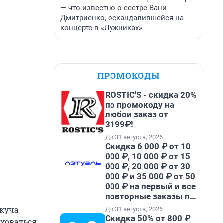
— что известно о сестре Вани
Дмитриенко, оскандалившейся на
концерте в «Лужниках»
ПРОМОКОДЫ
ROSTIC'S - скидка 20%
по промокоду на
любой заказ от
3199₽!
До 31 августа, 2026
Скидка 6 000 ₽ от 10
000 ₽, 10 000 ₽ от 15
000 ₽, 20 000 ₽ от 30
000 ₽ и 35 000 ₽ от 50
000 ₽ на первый и все
повторные заказы по
промокоду НАБЕРИ
 куча
До 31 августа, 2026
Скидка 50% от 800 ₽
аховаться