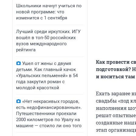
Школьники начнут учиться по
новой программе: что
изменится с 1 сентября
Лучший среди иркутских. ИГУ
вошёл в топ-50 российских
вузов международного
рейтинга
Как провести с
Ушел от жены с двумя
подготовкой? Н
детьми. Как главный качок
«Уральских пельменей» в 54
и носиться там
года закрутил роман с
молодой красоткой
Ехать заранее н
свадьбы «под кл
«Нет некрасивых городов,
есть недофинансированные».
наполнения шоу
Путешественники проехали
решат опытные 
2000 километров по Уралу на
созданные наши
машине — стоило ли оно того
этап организац