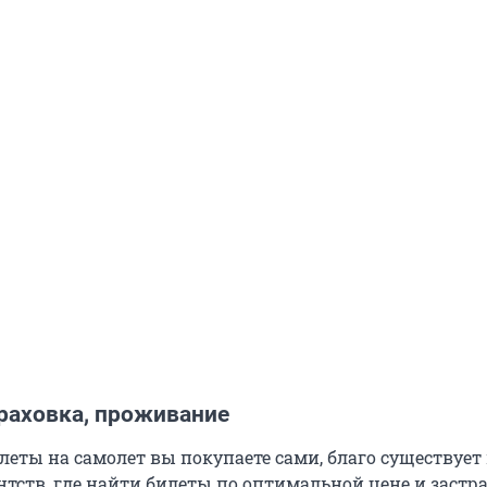
траховка, проживание
леты на самолет вы покупаете сами, благо существует
нтств, где найти билеты по оптимальной цене и застр