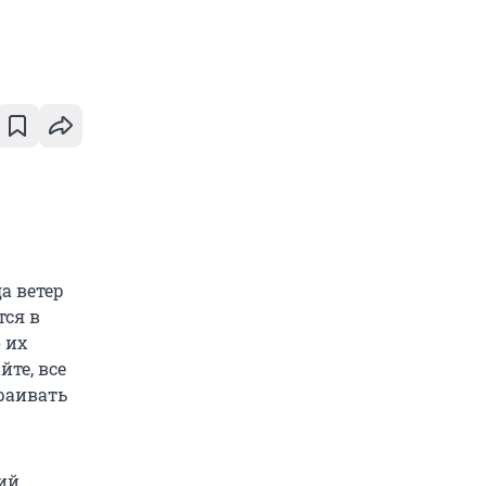
а ветер
тся в
 их
те, все
траивать
ий