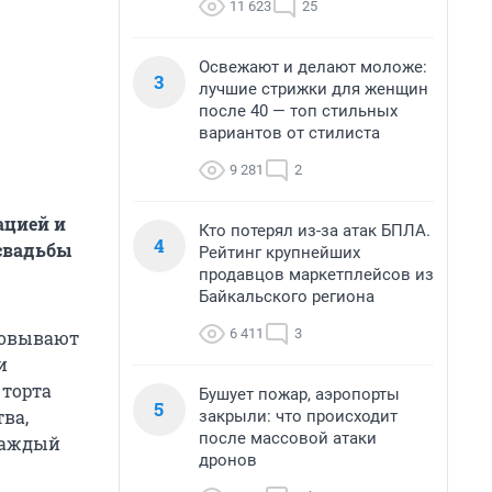
11 623
25
Освежают и делают моложе:
3
лучшие стрижки для женщин
после 40 — топ стильных
вариантов от стилиста
9 281
2
ацией и
Кто потерял из-за атак БПЛА.
4
 свадьбы
Рейтинг крупнейших
продавцов маркетплейсов из
Байкальского региона
6 411
3
изовывают
и
 торта
Бушует пожар, аэропорты
5
ва,
закрыли: что происходит
после массовой атаки
каждый
дронов