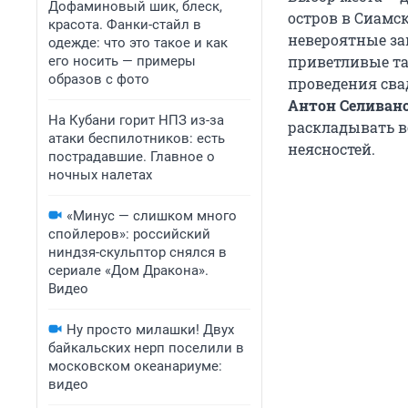
Дофаминовый шик, блеск,
остров в Сиамс
красота. Фанки-стайл в
невероятные зак
одежде: что это такое и как
приветливые та
его носить — примеры
образов с фото
проведения сва
Антон Селивано
На Кубани горит НПЗ из-за
раскладывать вс
атаки беспилотников: есть
неясностей.
пострадавшие. Главное о
ночных налетах
«Минус — слишком много
спойлеров»: российский
ниндзя-скульптор снялся в
сериале «Дом Дракона».
Видео
Ну просто милашки! Двух
байкальских нерп поселили в
московском океанариуме:
видео