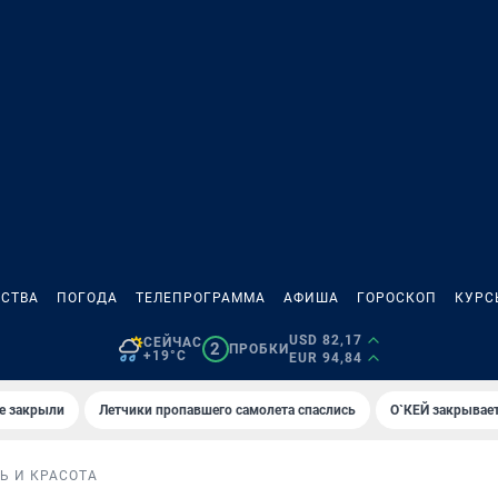
СТВА
ПОГОДА
ТЕЛЕПРОГРАММА
АФИША
ГОРОСКОП
КУРС
USD 82,17
СЕЙЧАС
2
ПРОБКИ
+19°C
EUR 94,84
е закрыли
Летчики пропавшего самолета спаслись
О`КЕЙ закрывает
Ь И КРАСОТА