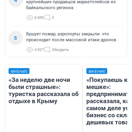
крупнейших продавцов маркетплейсов из
Байкальского региона
6 859
3
Бушует пожар, аэропорты закрыли: что
5
происходит после массовой атаки дронов
4 927
Обсудить
МНЕНИЕ
МНЕНИЕ
«За неделю две ночи
«Покупаешь ко
были страшные»:
мешке»:
туристка рассказала об
предпринимат
отдыхе в Крыму
рассказала, как
самом деле ус
бизнес со скл
дешевых това