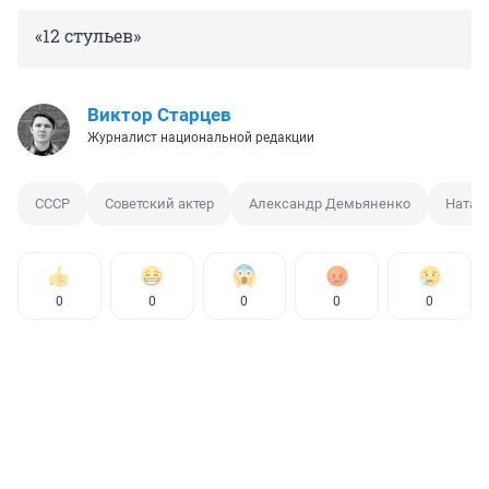
«12 стульев»
Виктор Старцев
Журналист национальной редакции
СССР
Советский актер
Александр Демьяненко
Натал
0
0
0
0
0