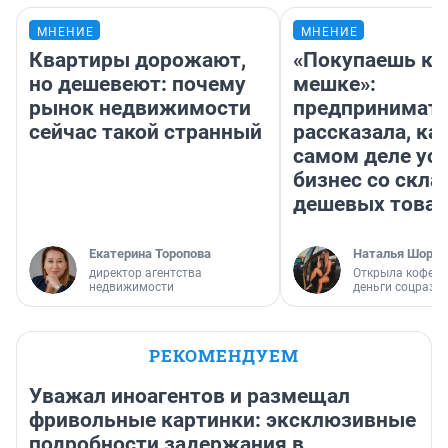
МНЕНИЕ
МНЕНИЕ
Квартиры дорожают,
«Покупаешь ко
но дешевеют: почему
мешке»:
рынок недвижимости
предпринимат
сейчас такой странный
рассказала, как
самом деле ус
бизнес со скл
дешевых това
Екатерина Торопова
Наталья Шорох
директор агентства
Открыла кофейн
недвижимости
деньги соцразв
РЕКОМЕНДУЕМ
Уважал иноагентов и размещал
фривольные картинки: эксклюзивные
подробности задержания в