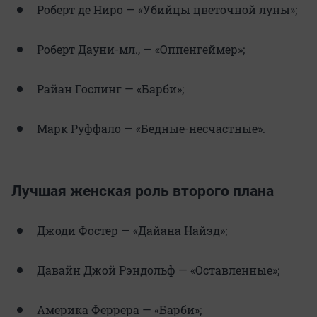
Роберт де Ниро — «Убийцы цветочной луны»;
Роберт Дауни-мл., — «Оппенгеймер»;
Райан Гослинг — «Барби»;
Марк Руффало — «Бедные-несчастные».
Лучшая женская роль второго плана
Джоди Фостер — «Дайана Найэд»;
Давайн Джой Рэндольф — «Оставленные»;
Америка Феррера — «Барби»;