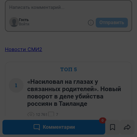
Гость
Отправить
Войти
Новости СМИ2
ТОП 5
«Насиловал на глазах у
1
связанных родителей». Новый
поворот в деле убийства
россиян в Таиланде
12 761
7
0
Комментарии
О`КЕЙ закрывается в Иркутске
2