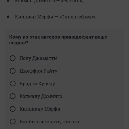
Колман Доминго — «Растин»;
Киллиан Мёрфи — «Оппенгеймер».
Кому из этих актеров принадлежит ваше
сердце?
Полу Джаматти
Джеффри Райту
Брэдли Куперу
Колману Доминго
Киллиану Мёрфи
Вот бы еще знать, кто это