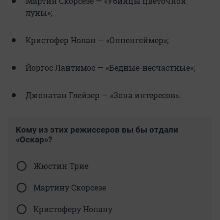
Мартин Скорсезе — «Убийцы цветочной
луны»;
Кристофер Нолан — «Оппенгеймер»;
Йоргос Лантимос — «Бедные-несчастные»;
Джонатан Глейзер — «Зона интересов».
Кому из этих режиссеров вы бы отдали
«Оскар»?
Жюстин Трие
Мартину Скорсезе
Кристоферу Нолану