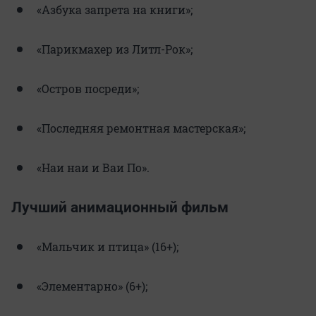
«Азбука запрета на книги»;
«Парикмахер из Литл-Рок»;
«Остров посреди»;
«Последняя ремонтная мастерская»;
«Наи наи и Ваи По».
Лучший анимационный фильм
«Мальчик и птица» (16+);
«Элементарно» (6+);