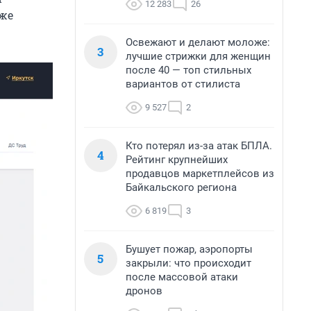
12 283
26
аже
Освежают и делают моложе:
3
лучшие стрижки для женщин
после 40 — топ стильных
вариантов от стилиста
9 527
2
Кто потерял из-за атак БПЛА.
4
Рейтинг крупнейших
продавцов маркетплейсов из
Байкальского региона
6 819
3
Бушует пожар, аэропорты
5
закрыли: что происходит
после массовой атаки
дронов