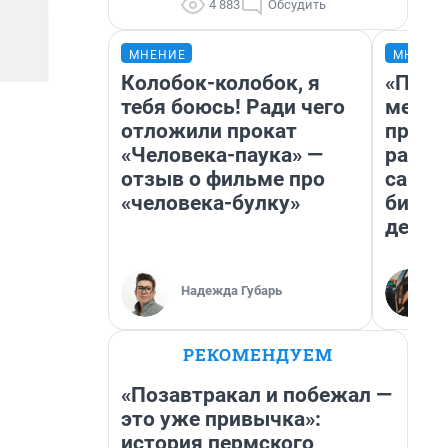
4 883
Обсудить
МНЕНИЕ
МНЕНИ
Колобок-колобок, я
«Поку
тебя боюсь! Ради чего
мешке
отложили прокат
предп
«Человека-паука» —
расска
отзыв о фильме про
самом
«человека-булку»
бизне
дешев
Надежда Губарь
РЕКОМЕНДУЕМ
«Позавтракал и побежал —
это уже привычка»:
история пермского