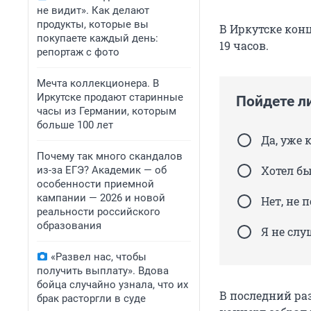
не видит». Как делают
продукты, которые вы
В Иркутске конц
покупаете каждый день:
19 часов.
репортаж с фото
Мечта коллекционера. В
Иркутске продают старинные
Пойдете л
часы из Германии, которым
больше 100 лет
Да, уже 
Почему так много скандалов
Хотел бы
из-за ЕГЭ? Академик — об
особенности приемной
кампании — 2026 и новой
Нет, не п
реальности российского
образования
Я не сл
«Развел нас, чтобы
получить выплату». Вдова
бойца случайно узнала, что их
В последний р
брак расторгли в суде