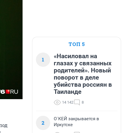
ТОП 5
«Насиловал на
1
глазах у связанных
родителей». Новый
поворот в деле
убийства россиян в
Таиланде
14 142
8
О`КЕЙ закрывается в
2
Иркутске
под
й