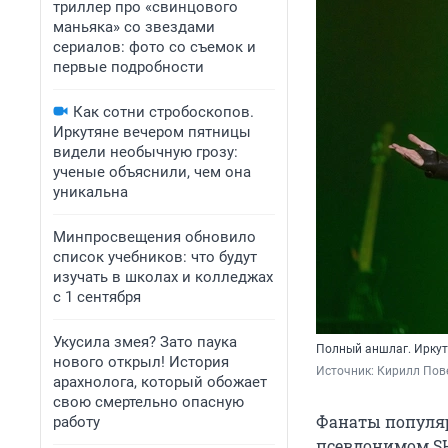
триллер про «свинцового
маньяка» со звездами
сериалов: фото со съемок и
первые подробности
Как сотни стробоскопов.
Иркутяне вечером пятницы
видели необычную грозу:
ученые объяснили, чем она
уникальна
Минпросвещения обновило
список учебников: что будут
изучать в школах и колледжах
с 1 сентября
Укусила змея? Зато паука
Полный аншлаг. Иркут
нового открыл! История
Источник: 
Кирилл Пове
арахнолога, который обожает
свою смертельно опасную
Фанаты популяр
работу
псевдонимом SH