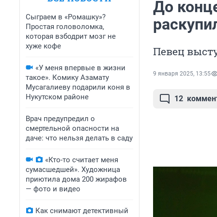
До конц
Сыграем в «Ромашку»?
раскупи
Простая головоломка,
которая взбодрит мозг не
хуже кофе
Певец высту
«У меня впервые в жизни
9 января 2025, 13:55
такое». Комику Азамату
Мусагалиеву подарили коня в
Нукутском районе
12
коммен
Врач предупредил о
смертельной опасности на
даче: что нельзя делать в саду
«Кто-то считает меня
сумасшедшей». Художница
приютила дома 200 жирафов
— фото и видео
Как снимают детективный